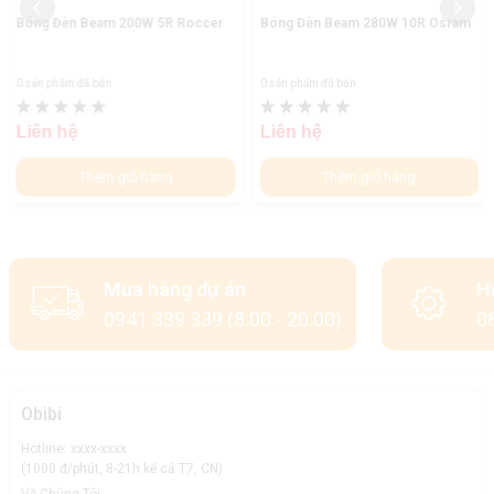
Bóng Đèn Beam 200W 5R Roccer
Bóng Đèn Beam 280W 10R Osram
0 sản phẩm đã bán
0 sản phẩm đã bán
Liên hệ
Liên hệ
Thêm giỏ hàng
Thêm giỏ hàng
Mua hàng dự án
H
0941 339 339 (8:00 - 20:00)
08
Obibi
Hotline: xxxx-xxxx
(1000 đ/phút, 8-21h kể cả T7, CN)