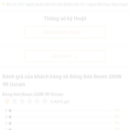
Đã có
1207
người quan tâm tới sản phẩm này và
1
người đã mua. Mua ngay!
Thông số kỹ thuật
Xem cấu hình chi tiết
Xem thêm
Đánh giá của khách hàng về Bóng Đèn Beam 260W
9R Osram
Bóng Đèn Beam 260W 9R Osram
0
0 đánh giá
0%
5
0%
4
0%
3
0%
2