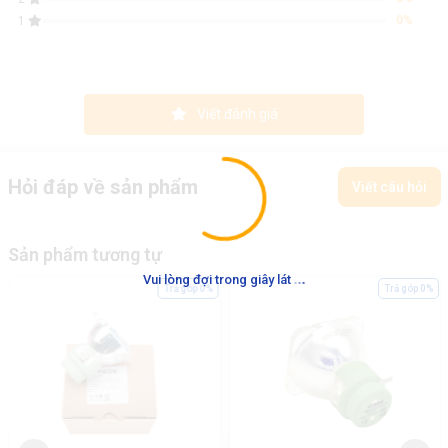
0%
1
Viết đánh giá
Hỏi đáp về sản phẩm
Viết câu hỏi
Sản phẩm tương tự
.
.
.
Vui lòng đợi trong giây lát
Trả góp 0%
Trả góp 0%