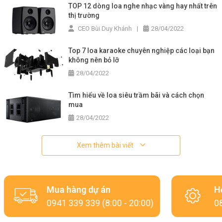
TOP 12 dòng loa nghe nhạc vàng hay nhất trên
thị trường
CEO Bùi Duy Khánh
|
28/04/2022
Top 7 loa karaoke chuyên nghiệp các loại bạn
không nên bỏ lỡ
28/04/2022
Tìm hiểu về loa siêu trầm bãi và cách chọn
mua
28/04/2022
Xem thêm bài viết
Mua hàng dự án
H
0941 339 339 (8:00 - 20:00)
08