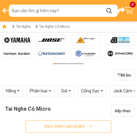
0
Tai Nghe
Tai Nghe Có Micro
Bộ lọc
Hãng
Phân loại
Giá
Cổng Sạc
Jack Cắm
Tai Nghe Có Micro
Xếp theo:
Xem thêm sản phẩm