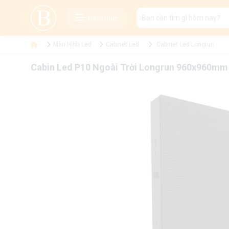
Danh mục
Màn Hình Led
Cabinet Led
Cabinet Led Longrun
Cabin Led P10 Ngoài Trời Longrun 960x960mm