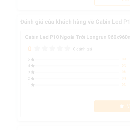
Đánh giá của khách hàng về Cabin Led P
Cabin Led P10 Ngoài Trời Longrun 960x96
0
0 đánh giá
0%
5
0%
4
0%
3
0%
2
0%
1
V