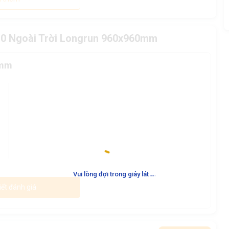
10 Ngoài Trời Longrun 960x960mm
0mm
.
.
.
Vui lòng đợi trong giây lát
iết đánh giá