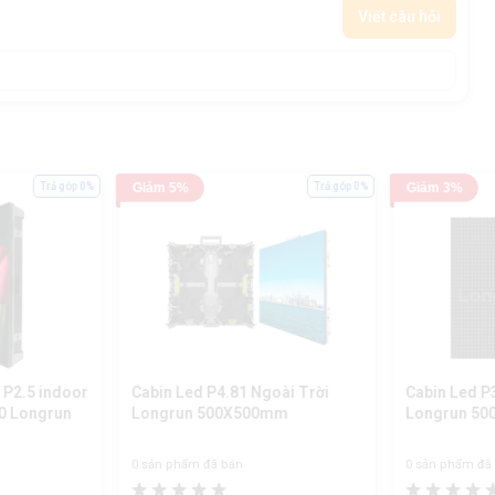
Viết câu hỏi
Trả góp 0%
Giảm 5%
Trả góp 0%
Giảm 3%
 P2.5 indoor
Cabin Led P4.81 Ngoài Trời
Cabin Led P
0 Longrun
Longrun 500X500mm
Longrun 50
0 sản phẩm đã bán
0 sản phẩm đã