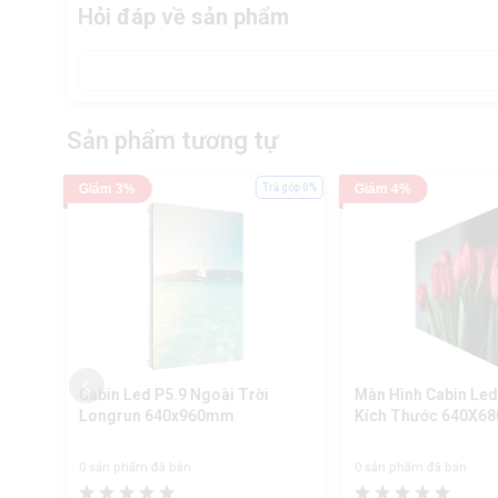
Hỏi đáp về sản phẩm
Sản phẩm tương tự
ả góp 0%
Giảm 3%
Trả góp 0%
Giảm 4%
Cabin Led P5.9 Ngoài Trời
Màn Hình Cabin Led
Longrun 640x960mm
Kích Thước 640X68
0 sản phẩm đã bán
0 sản phẩm đã bán