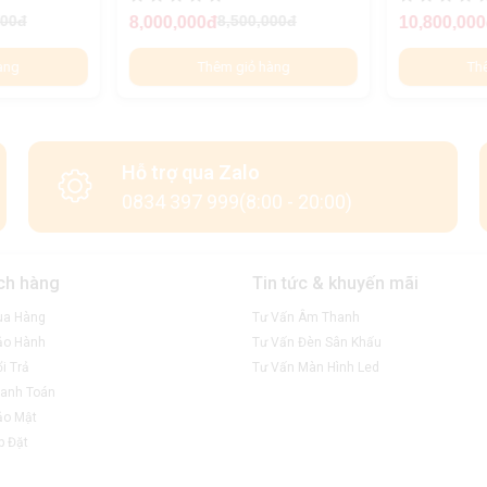
000đ
8,500,000đ
8,000,000đ
10,800,00
àng
Thêm giỏ hàng
Th
Hỗ trợ qua Zalo
0834 397 999(8:00 - 20:00)
ch hàng
Tin tức & khuyến mãi
ua Hàng
Tư Vấn Âm Thanh
ảo Hành
Tư Vấn Đèn Sân Khấu
i Trả
Tư Vấn Màn Hình Led
anh Toán
ảo Mật
p Đặt