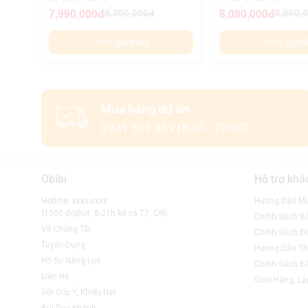
8,300,000đ
8,500,
7,990,000đ
8,080,000đ
Thêm giỏ hàng
Thêm giỏ h
Mua hàng dự án
0941 339 339 (8:00 - 20:00)
Obibi
Hỗ trợ khá
Hotline: xxxx-xxxx
Hướng Dẫn M
(1000 đ/phút, 8-21h kể cả T7, CN)
Chính Sách B
Về Chúng Tôi
Chính Sách Đổ
Tuyển Dụng
Hướng Dẫn Th
Hồ Sơ Năng Lực
Chính Sách B
Liên Hệ
Giao Hàng, Lắ
Gửi Góp Ý, Khiếu Nại