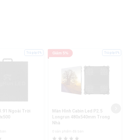
Trả góp 0%
Giảm 5%
Trả góp 0%
Giảm
3.91 Ngoài Trời
Màn Hình Cabin Led P2.5
Cabi
0x500
Longrun 480x540mm Trong
Lon
Nhà
 bán
0 sản phẩm đã bán
0 sản