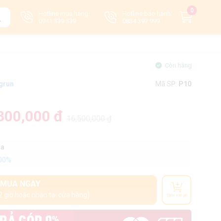
0
Hotline mua hàng:
Hotline bảo hành:
0941 339 339
0834 397 999
Còn hàng
grun
Mã SP:
P10
300,000 đ
16,500,000 ₫
oa
100%
MUA NGAY
2 giờ hoặc nhận tại cửa hàng)
Thêm vào giỏ