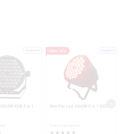
Trả góp 0%
Giảm 32%
Trả góp 0%
Giảm
 60x3W RGB 3 in 1
Đèn Par Led 54x3W 3 in 1 QSE
Đèn 
HYL
 bán
0 sản phẩm đã bán
0 sản