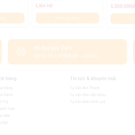
Liên hệ
1,550,000
àng
Thêm giỏ hàng
Th
Hỗ trợ qua Zalo
0834 397 999(8:00 - 20:00)
ch hàng
Tin tức & khuyến mãi
ua Hàng
Tư Vấn Âm Thanh
ảo Hành
Tư Vấn Đèn Sân Khấu
i Trả
Tư Vấn Màn Hình Led
anh Toán
ảo Mật
p Đặt