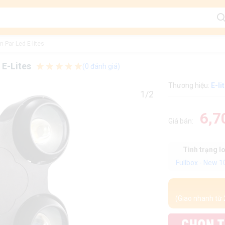
n Par Led E-lites
 E-Lites
(0 đánh giá)
Thương hiệu:
E-li
1/2
6,7
Giá bán:
Tình trạng l
Fullbox - New 
(Giao nhanh từ 