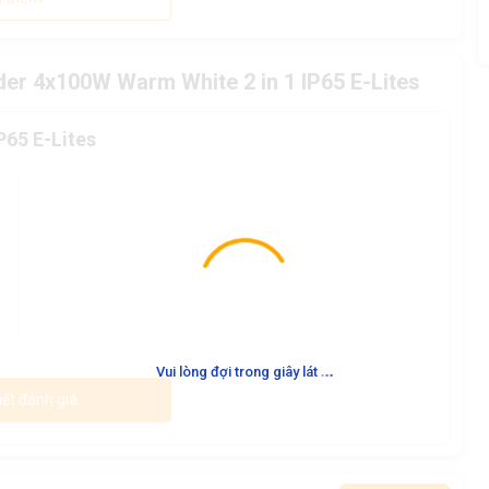
der 4x100W Warm White 2 in 1 IP65 E-Lites
P65 E-Lites
.
.
.
Vui lòng đợi trong giây lát
iết đánh giá