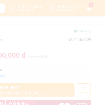
0
Hotline mua hàng:
Hotline bảo hành:
0941 339 339
0834 397 999
Còn hàng
tes
Mã SP:
4x100W
00,000 đ
6,900,000 ₫
oa
100%
MUA NGAY
2 giờ hoặc nhận tại cửa hàng)
Thêm vào giỏ