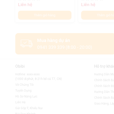
Liên hệ
Liên hệ
Thêm giỏ hàng
Thêm giỏ h
Mua hàng dự án
0941 339 339 (8:00 - 20:00)
Obibi
Hỗ trợ khá
Hotline: xxxx-xxxx
Hướng Dẫn M
(1000 đ/phút, 8-21h kể cả T7, CN)
Chính Sách B
Về Chúng Tôi
Chính Sách Đổ
Tuyển Dụng
Hướng Dẫn Th
Hồ Sơ Năng Lực
Chính Sách B
Liên Hệ
Giao Hàng, Lắ
Gửi Góp Ý, Khiếu Nại