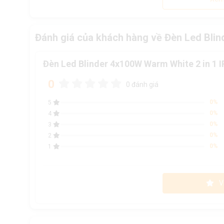
Đánh giá của khách hàng về Đèn Led Blin
Đèn Led Blinder 4x100W Warm White 2 in 1 I
0
0 đánh giá
0%
5
0%
4
0%
3
0%
2
0%
1
V