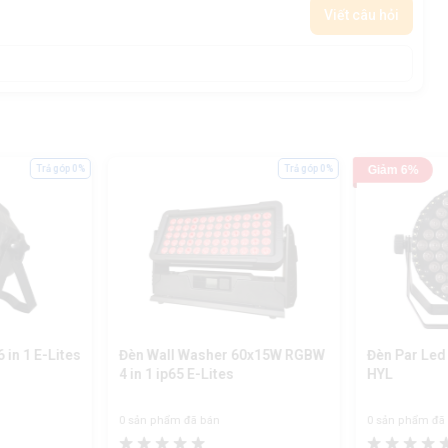
Viết câu hỏi
Trả góp 0%
Trả góp 0%
Giảm 6%
in 1 E-Lites
Đèn Wall Washer 60x15W RGBW
Đèn Par Led
4 in 1 ip65 E-Lites
HYL
0 sản phẩm đã bán
0 sản phẩm đã