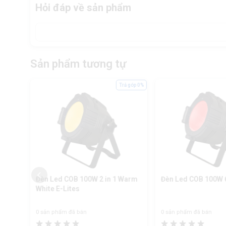
Hỏi đáp về sản phẩm
Sản phẩm tương tự
ả góp 0%
Trả góp 0%
W
Đèn Led COB 100W 2 in 1 Warm
Đèn Led COB 100W 6 
White E-Lites
0 sản phẩm đã bán
0 sản phẩm đã bán