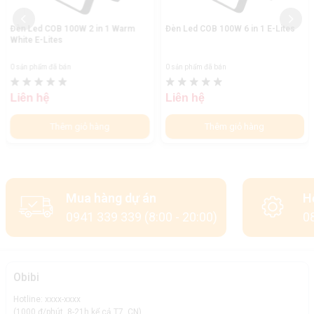
Đèn Led COB 100W 2 in 1 Warm
Đèn Led COB 100W 6 in 1 E-Lites
White E-Lites
0 sản phẩm đã bán
0 sản phẩm đã bán
Liên hệ
Liên hệ
Thêm giỏ hàng
Thêm giỏ hàng
Mua hàng dự án
H
0941 339 339 (8:00 - 20:00)
08
Obibi
Hotline: xxxx-xxxx
(1000 đ/phút, 8-21h kể cả T7, CN)