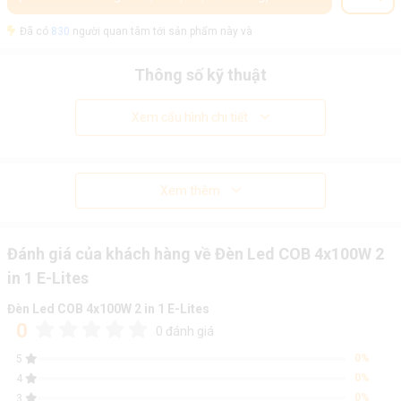
Đã có
830
người quan tâm tới sản phẩm này và
Thông số kỹ thuật
Xem cấu hình chi tiết
Xem thêm
Đánh giá của khách hàng về Đèn Led COB 4x100W 2
in 1 E-Lites
Đèn Led COB 4x100W 2 in 1 E-Lites
0
0 đánh giá
0%
5
0%
4
0%
3