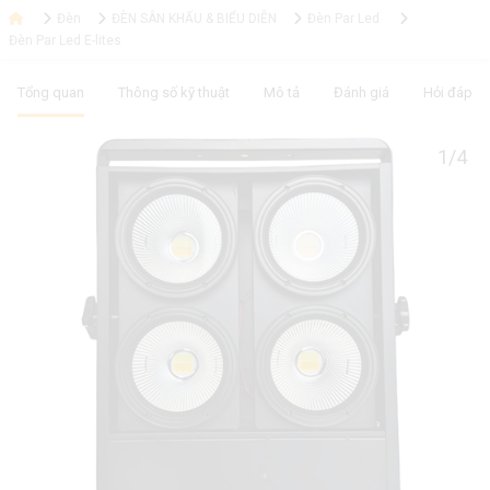
Đèn
ĐÈN SÂN KHẤU & BIỂU DIỄN
Đèn Par Led
Đèn Par Led E-lites
Tổng quan
Thông số kỹ thuật
Mô tả
Đánh giá
Hỏi đáp
1/4