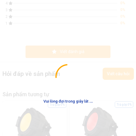
0%
4
0%
3
0%
2
0%
1
Viết đánh giá
Hỏi đáp về sản phẩm
Viết câu hỏi
Sản phẩm tương tự
.
.
.
Vui lòng đợi trong giây lát
Trả góp 0%
Trả góp 0%