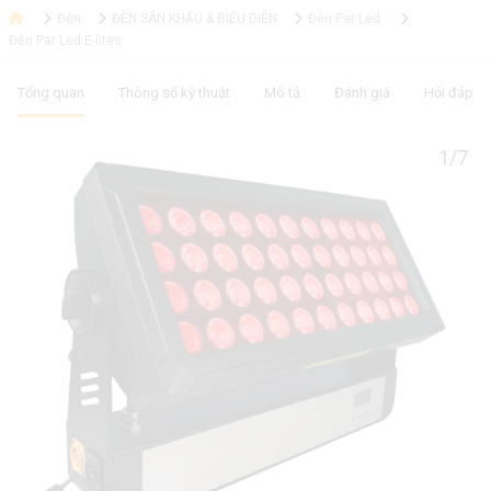
Đèn
ĐÈN SÂN KHẤU & BIỂU DIỄN
Đèn Par Led
Đèn Par Led E-lites
Tổng quan
Thông số kỹ thuật
Mô tả
Đánh giá
Hỏi đáp
1/7