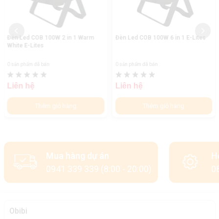
Đèn Led COB 100W 2 in 1 Warm
Đèn Led COB 100W 6 in 1 E-Lites
White E-Lites
0 sản phẩm đã bán
0 sản phẩm đã bán
Liên hệ
Liên hệ
Thêm giỏ hàng
Thêm giỏ hàng
Mua hàng dự án
H
0941 339 339 (8:00 - 20:00)
08
Obibi