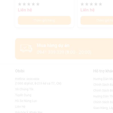
Liên hệ
Liên hệ
Thêm giỏ hàng
Thêm giỏ h
Mua hàng dự án
0941 339 339 (8:00 - 20:00)
Obibi
Hỗ trợ khá
Hotline: xxxx-xxxx
Hướng Dẫn M
(1000 đ/phút, 8-21h kể cả T7, CN)
Chính Sách B
Về Chúng Tôi
Chính Sách Đổ
Tuyển Dụng
Hướng Dẫn Th
Hồ Sơ Năng Lực
Chính Sách B
Liên Hệ
Giao Hàng, Lắ
Gửi Góp Ý, Khiếu Nại