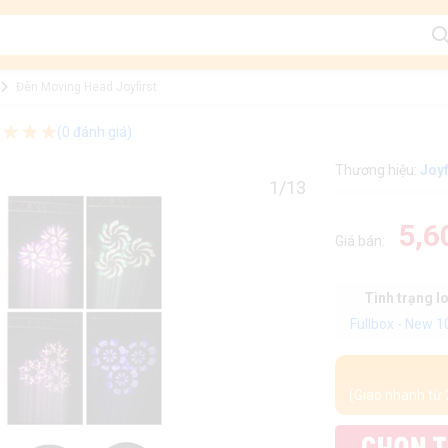
Đèn Moving Head Joyfirst
(0 đánh giá)
Thương hiệu:
Joyf
1/13
5,6
Giá bán:
Tình trạng l
Fullbox - New 
(Giao nhanh từ 