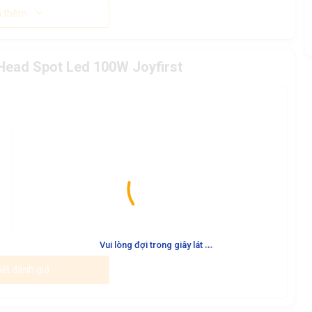
 thêm
Head Spot Led 100W Joyfirst
.
.
.
Vui lòng đợi trong giây lát
iết đánh giá