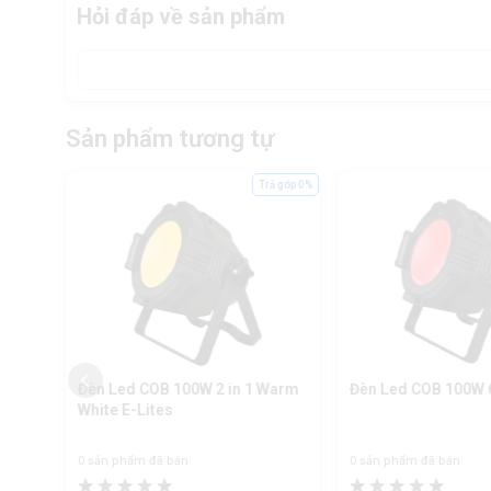
Hỏi đáp về sản phẩm
Sản phẩm tương tự
ả góp 0%
Trả góp 0%
W
Đèn Led COB 100W 2 in 1 Warm
Đèn Led COB 100W 6 
White E-Lites
0 sản phẩm đã bán
0 sản phẩm đã bán