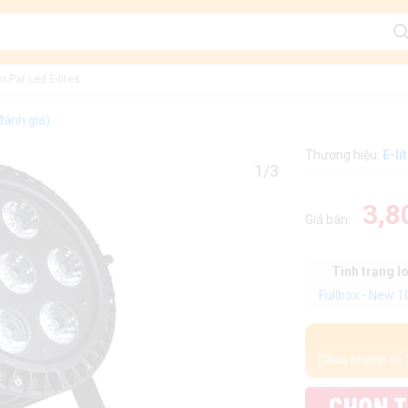
n Par Led E-lites
đánh giá)
Thương hiệu:
E-li
1/3
3,8
Giá bán:
Tình trạng l
Fullbox - New 
(Giao nhanh từ 