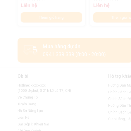
Liên hệ
Liên hệ
Thêm giỏ hàng
Thêm giỏ h
Mua hàng dự án
0941 339 339 (8:00 - 20:00)
Obibi
Hỗ trợ khá
Hotline: xxxx-xxxx
Hướng Dẫn M
(1000 đ/phút, 8-21h kể cả T7, CN)
Chính Sách B
Về Chúng Tôi
Chính Sách Đổ
Tuyển Dụng
Hướng Dẫn Th
Hồ Sơ Năng Lực
Chính Sách B
Liên Hệ
Giao Hàng, Lắ
Gửi Góp Ý, Khiếu Nại