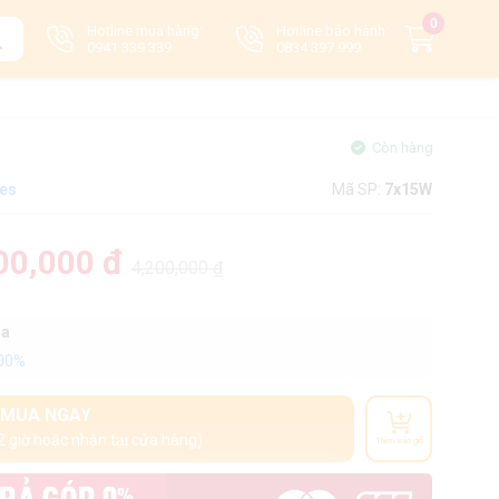
0
Hotline mua hàng:
Hotline bảo hành:
0941 339 339
0834 397 999
Còn hàng
tes
Mã SP:
7x15W
00,000 đ
4,200,000 ₫
oa
100%
MUA NGAY
2 giờ hoặc nhận tại cửa hàng)
Thêm vào giỏ