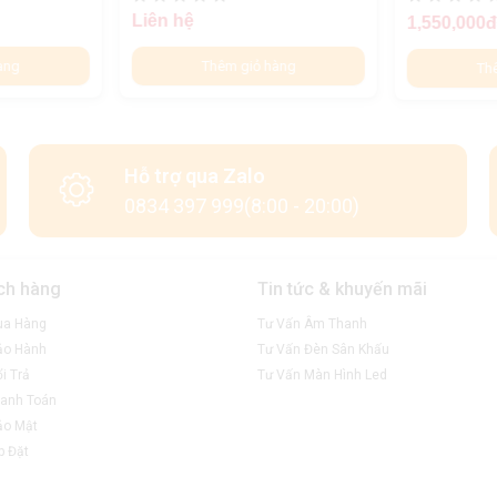
Liên hệ
1,550,000
àng
Thêm giỏ hàng
Th
Hỗ trợ qua Zalo
0834 397 999(8:00 - 20:00)
ch hàng
Tin tức & khuyến mãi
ua Hàng
Tư Vấn Âm Thanh
ảo Hành
Tư Vấn Đèn Sân Khấu
i Trả
Tư Vấn Màn Hình Led
anh Toán
ảo Mật
p Đặt