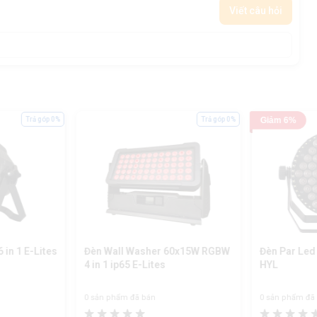
Viết câu hỏi
Trả góp 0%
Trả góp 0%
Giảm 6%
in 1 E-Lites
Đèn Wall Washer 60x15W RGBW
Đèn Par Led
4 in 1 ip65 E-Lites
HYL
0 sản phẩm đã bán
0 sản phẩm đã