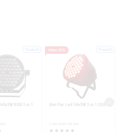
Trả góp 0%
Giảm 32%
Trả góp 0%
Giảm
 60x3W RGB 3 in 1
Đèn Par Led 54x3W 3 in 1 QSE
Đèn 
HYL
 bán
0 sản phẩm đã bán
0 sản