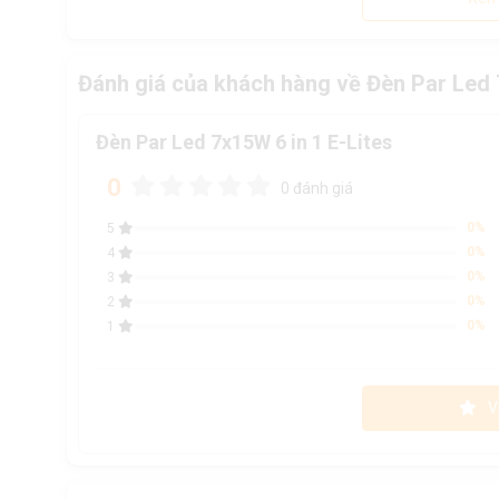
Đánh giá của khách hàng về Đèn Par Led 7
Đèn Par Led 7x15W 6 in 1 E-Lites
0
0 đánh giá
0%
5
0%
4
0%
3
0%
2
0%
1
V