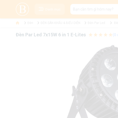
Danh mục
Đèn
ĐÈN SÂN KHẤU & BIỂU DIỄN
Đèn Par Led
Đè
Đèn Par Led 7x15W 6 in 1 E-Lites
(0 