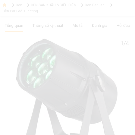
Đèn
ĐÈN SÂN KHẤU & BIỂU DIỄN
Đèn Par Led
Đèn Par Led Xlighting
Tổng quan
Thông số kỹ thuật
Mô tả
Đánh giá
Hỏi đáp
1/4