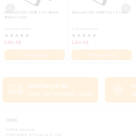
Đèn Led COB 100W 2 in 1 Warm
Đèn Led COB 100W 6 in 1 E-Lites
White E-Lites
0 sản phẩm đã bán
0 sản phẩm đã bán
Liên hệ
Liên hệ
Thêm giỏ hàng
Thêm giỏ hàng
Mua hàng dự án
H
0941 339 339 (8:00 - 20:00)
08
Obibi
Hotline: xxxx-xxxx
(1000 đ/phút, 8-21h kể cả T7, CN)