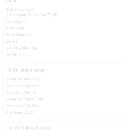
Obibi
Hotline: xxxx-xxxx
(1000 đ/phút, 8-21h kể cả T7, CN)
Về Chúng Tôi
Tuyển Dụng
Hồ Sơ Năng Lực
Liên Hệ
Gửi Góp Ý, Khiếu Nại
Bùi Duy Khánh
Hỗ trợ khách hàng
Hướng Dẫn Mua Hàng
Chính Sách Bảo Hành
Chính Sách Đổi Trả
Hướng Dẫn Thanh Toán
Chính Sách Bảo Mật
Giao Hàng, Lắp Đặt
Tin tức & khuyến mãi