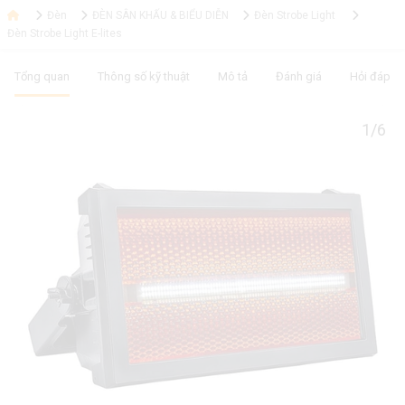
Đèn
ĐÈN SÂN KHẤU & BIỂU DIỄN
Đèn Strobe Light
Đèn Strobe Light E-lites
Tổng quan
Thông số kỹ thuật
Mô tả
Đánh giá
Hỏi đáp
1/6