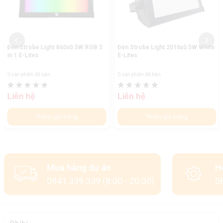
Đèn Strobe Light 840x0.5W RGB 3
Đèn Strobe Light 2016x0.5W White
in 1 E-Lites
E-Lites
0 sản phẩm đã bán
0 sản phẩm đã bán
Liên hệ
Liên hệ
Thêm giỏ hàng
Thêm giỏ hàng
Mua hàng dự án
H
0941 339 339 (8:00 - 20:00)
08