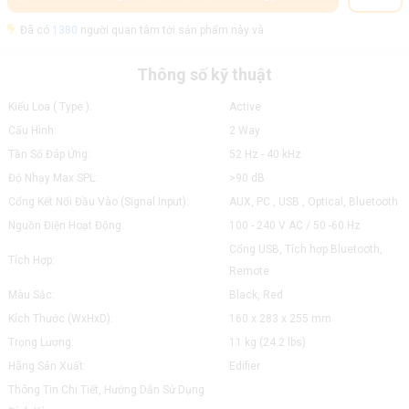
Đã có
1380
người quan tâm tới sản phẩm này và
Thông số kỹ thuật
Kiểu Loa ( Type ):
Active
Cấu Hình:
2 Way
Tần Số Đáp Ứng:
52 Hz - 40 kHz
Độ Nhạy Max SPL:
>90 dB
Cổng Kết Nối Đầu Vào (Signal Input):
AUX, PC , USB , Optical, Bluetooth
Nguồn Điện Hoạt Động:
100 - 240 V AC / 50 -60 Hz
Cổng USB, Tích hợp Bluetooth,
Tích Hợp:
Remote
Màu Sắc:
Black, Red
Kích Thước (WxHxD):
160 x 283 x 255 mm
Trọng Lượng:
11 kg (24.2 lbs)
Hãng Sản Xuất:
Edifier
Thông Tin Chi Tiết, Hướng Dẫn Sử Dụng