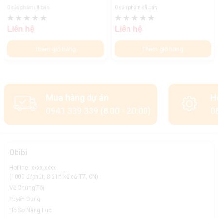
0 sản phẩm đã bán
0 sản phẩm đã bán
Liên hệ
Liên hệ
Thêm giỏ hàng
Thêm giỏ hàng
Mua hàng dự án
H
0941 339 339 (8:00 - 20:00)
08
Obibi
Hotline: xxxx-xxxx
(1000 đ/phút, 8-21h kể cả T7, CN)
Về Chúng Tôi
Tuyển Dụng
Hồ Sơ Năng Lực