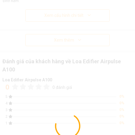
Đính Kèm:
Xem cấu hình chi tiết
Xem thêm
Đánh giá của khách hàng về Loa Edifier Airpulse
A100
Loa Edifier Airpulse A100
0
0 đánh giá
0%
5
0%
4
0%
3
0%
2
0%
1