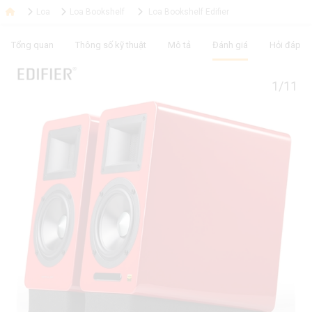
Loa
Loa Bookshelf
Loa Bookshelf Edifier
Tổng quan
Thông số kỹ thuật
Mô tả
Đánh giá
Hỏi đáp
1/11