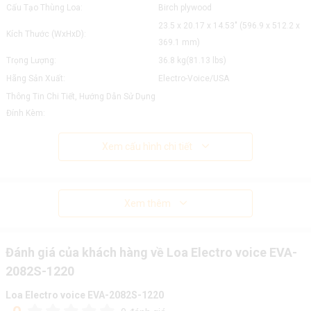
Cấu Tạo Thùng Loa:
Birch plywood
23.5 x 20.17 x 14.53" (596.9 x 512.2 x
Kích Thước (WxHxD):
369.1 mm)
Trọng Lượng:
36.8 kg(81.13 lbs)
Hãng Sản Xuất:
Electro-Voice/USA
Thông Tin Chi Tiết, Hướng Dẫn Sử Dụng
Đính Kèm:
Xem cấu hình chi tiết
Xem thêm
Đánh giá của khách hàng về Loa Electro voice EVA-
2082S-1220
Loa Electro voice EVA-2082S-1220