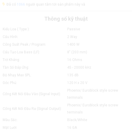
Đã có
1066
người quan tâm tới sản phẩm này và
Thông số kỹ thuật
Kiểu Loa ( Type ):
Passive
Cấu Hình:
2 Way
Công Suất Peak / Program:
1400 W
Cấu Tạo Loa Bass (LF):
8" (203 mm)
Trở Kháng:
16 Ohms
Tần Số Đáp Ứng:
45 - 20000 kHz
Độ Nhạy Max SPL:
135 dB
Góc Phủ:
120 H x 20 V
Phoenix/ Euroblock style screw
Cổng Kết Nối Đầu Vào (Signal Input):
terminals
Phoenix/ Euroblock style screw
Cổng Kết Nối Đầu Ra (Signal Output):
terminals
Màu Sắc:
Black/White
Mặt Lưới:
16 GA