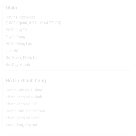
Obibi
Hotline: xxxx-xxxx
(1000 đ/phút, 8-21h kể cả T7, CN)
Về Chúng Tôi
Tuyển Dụng
Hồ Sơ Năng Lực
Liên Hệ
Gửi Góp Ý, Khiếu Nại
Bùi Duy Khánh
Hỗ trợ khách hàng
Hướng Dẫn Mua Hàng
Chính Sách Bảo Hành
Chính Sách Đổi Trả
Hướng Dẫn Thanh Toán
Chính Sách Bảo Mật
Giao Hàng, Lắp Đặt