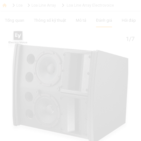
Loa
Loa Line Array
Loa Line Array Electrovoice
Tổng quan
Thông số kỹ thuật
Mô tả
Đánh giá
Hỏi đáp
1/7