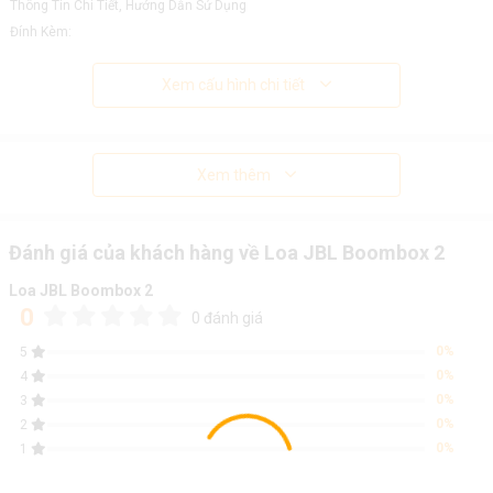
Thông Tin Chi Tiết, Hướng Dẫn Sử Dụng
Đính Kèm:
Xem cấu hình chi tiết
Xem thêm
Đánh giá của khách hàng về Loa JBL Boombox 2
Loa JBL Boombox 2
0
0 đánh giá
0%
5
0%
4
0%
3
0%
2
0%
1