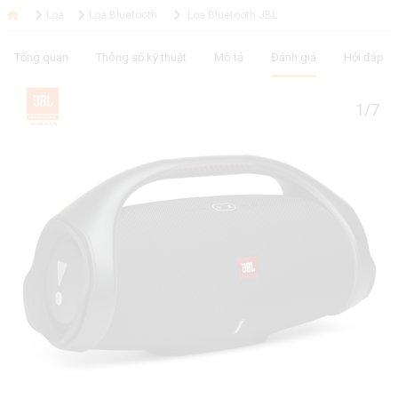
Loa
Loa Bluetooth
Loa Bluetooth JBL
Tổng quan
Thông số kỹ thuật
Mô tả
Đánh giá
Hỏi đáp
1/7