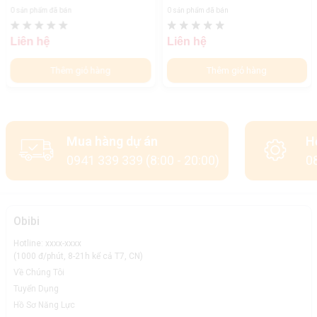
0 sản phẩm đã bán
0 sản phẩm đã bán
Liên hệ
Liên hệ
Thêm giỏ hàng
Thêm giỏ hàng
Mua hàng dự án
H
0941 339 339 (8:00 - 20:00)
08
Obibi
Hotline: xxxx-xxxx
(1000 đ/phút, 8-21h kể cả T7, CN)
Về Chúng Tôi
Tuyển Dụng
Hồ Sơ Năng Lực