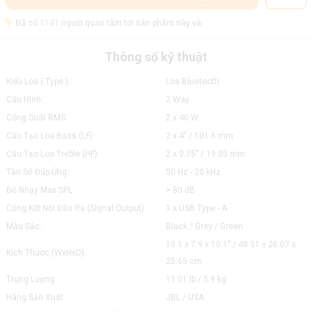
Đã có
1141
người quan tâm tới sản phẩm này và
Thông số kỹ thuật
Kiểu Loa ( Type ):
Loa Bluetooth
Cấu Hình:
2 Way
Công Suất RMS:
2 x 40 W
Cấu Tạo Loa Bass (LF):
2 x 4" / 101.6 mm
Cấu Tạo Loa Treble (HF):
2 x 0.75" / 19.05 mm
Tần Số Đáp Ứng:
50 Hz - 20 kHz
Độ Nhạy Max SPL:
> 80 dB
Cổng Kết Nối Đầu Ra (Signal Output):
1 x USB Type - A
Màu Sắc:
Black / Grey / Green
19.1 x 7.9 x 10.1" / 48.51 x 20.07 x
Kích Thước (WxHxD):
25.65 cm
Trọng Lượng:
13.01 lb / 5.9 kg
Hãng Sản Xuất:
JBL / USA