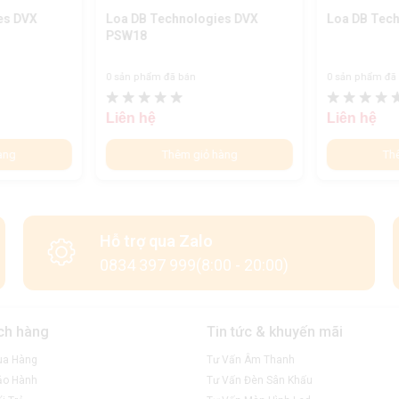
es DVX
Loa DB Technologies DVX
Loa DB Tech
PSW18
0 sản phẩm đã bán
0 sản phẩm đã
Liên hệ
Liên hệ
àng
Thêm giỏ hàng
Th
Hỗ trợ qua Zalo
0834 397 999(8:00 - 20:00)
ch hàng
Tin tức & khuyến mãi
ua Hàng
Tư Vấn Âm Thanh
ảo Hành
Tư Vấn Đèn Sân Khấu