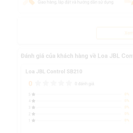
Giao hàng, lắp đặt và hướng dẫn sử dụng.
Xem
Đánh giá của khách hàng về Loa JBL Con
Loa JBL Control SB210
0
0 đánh giá
0%
5
0%
4
0%
3
0%
2
0%
1