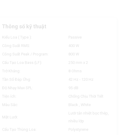
Thông số kỹ thuật
Kiểu Loa ( Type ):
Passive
Công Suất RMS:
400 W
Công Suất Peak / Program:
800 W
Cấu Tạo Loa Bass (LF):
250 mm x 2
Trở Kháng:
8 Ohms
Tần Số Đáp Ứng:
42 Hz - 120 Hz
Độ Nhạy Max SPL:
95 dB
Tiện ích:
Chống Chịu Thời Tiết
Màu Sắc:
Black , White
Lưới tản nhiệt bọc thép,
Mặt Lưới:
nhiều lớp
Cấu Tạo Thùng Loa:
Polystyrene