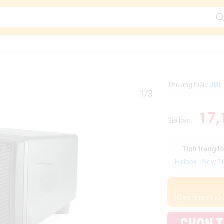
Thương hiệu:
JBL
1/3
17,
Giá bán:
Tình trạng l
Fullbox - New 
(Giao nhanh từ 