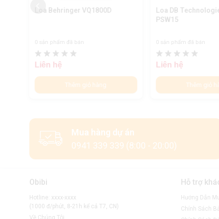
Loa Behringer VQ1800D
Loa DB Technologi
PSW15
0 sản phẩm đã bán
0 sản phẩm đã bán
Liên hệ
Liên hệ
Thêm giỏ hàng
Thêm giỏ h
Mua hàng dự án
0941 339 339 (8:00 - 20:00)
Obibi
Hỗ trợ khá
Hotline: xxxx-xxxx
Hướng Dẫn M
(1000 đ/phút, 8-21h kể cả T7, CN)
Chính Sách B
Về Chúng Tôi