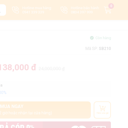
0
Hotline mua hàng:
Hotline bảo hành:
0941 339 339
0834 397 999
Còn hàng
Mã SP:
SB210
138,000 đ
24,000,000 ₫
oa
100%
MUA NGAY
2 giờ hoặc nhận tại cửa hàng)
Thêm vào giỏ