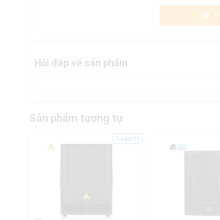
V
Hỏi đáp về sản phẩm
Sản phẩm tương tự
ả góp 0%
Trả góp 0%