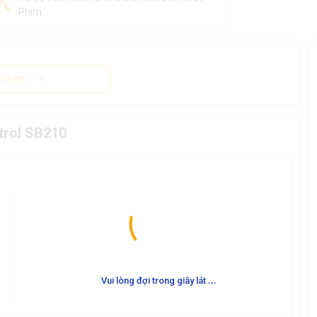
Phim
 thêm
trol SB210
.
.
.
Vui lòng đợi trong giây lát