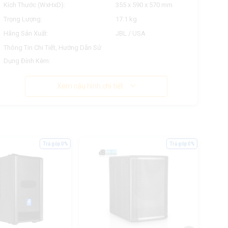
Kích Thước (WxHxD):
355 x 590 x 570 mm
Trọng Lượng:
17.1 kg
Hãng Sản Xuất:
JBL / USA
Thông Tin Chi Tiết, Hướng Dẫn Sử
Dụng Đính Kèm:
Xem cấu hình chi tiết
Trả góp 0%
Trả góp 0%