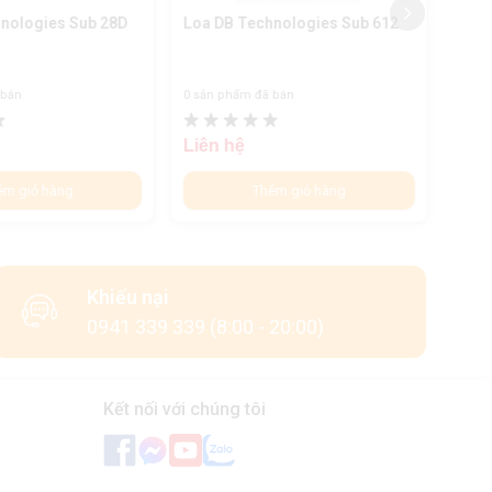
nologies Sub 28D
Loa DB Technologies Sub 612
Loa 
 bán
0 sản phẩm đã bán
0 sản
Liên hệ
Liên
êm giỏ hàng
Thêm giỏ hàng
Khiếu nại
0941 339 339 (8:00 - 20:00)
Kết nối với chúng tôi