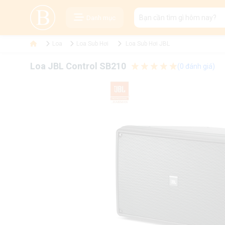
Danh mục
Loa
Loa Sub Hơi
Loa Sub Hơi JBL
Loa JBL Control SB210
(0 đánh giá)