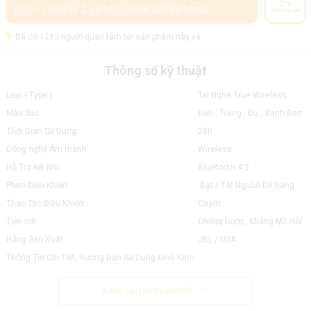
(Giao nhanh từ 2 giờ hoặc nhận tại cửa hàng)
Thêm vào giỏ
Đã có
1283
người quan tâm tới sản phẩm này và
Thông số kỹ thuật
Loại ( Type ):
Tai Nghe True Wireless
Màu Sắc:
Đen , Trắng , Đỏ , Xanh Đen
Thời Gian Sử Dụng:
28h
Công nghệ Âm thanh:
Wireless
Hỗ Trợ kết Nối:
Bluetooth 4.2
Phím Điều Khiển:
Bật / Tắt Nguồn Dễ Dàng
Thao Tác Điều Khiển:
Chạm
Tiện ích:
Chống Nước, Kháng Mồ Hôi
Hãng Sản Xuất:
JBL / USA
Thông Tin Chi Tiết, Hướng Dẫn Sử Dụng Đính Kèm:
Xem cấu hình chi tiết