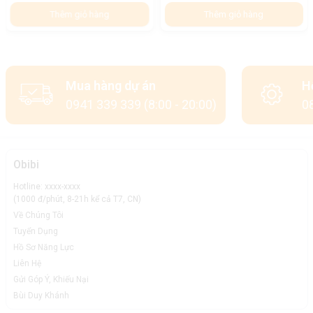
Thêm giỏ hàng
Thêm giỏ hàng
Mua hàng dự án
H
0941 339 339 (8:00 - 20:00)
08
Obibi
Hotline: xxxx-xxxx
(1000 đ/phút, 8-21h kể cả T7, CN)
Về Chúng Tôi
Tuyển Dụng
Hồ Sơ Năng Lực
Liên Hệ
Gửi Góp Ý, Khiếu Nại
Bùi Duy Khánh