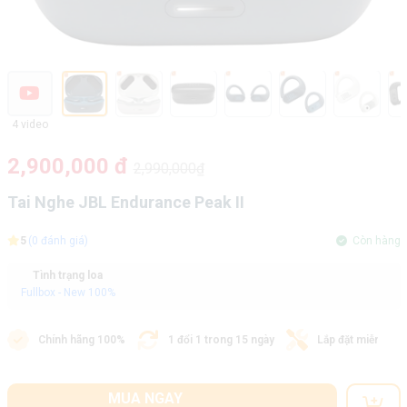
4 video
2,900,000 đ
2,990,000₫
Tai Nghe JBL Endurance Peak II
5
(0 đánh giá)
Còn hàng
Tình trạng loa
Fullbox - New 100%
Chính hãng 100%
1 đổi 1 trong 15 ngày
Lắp đặt miễn phí
MUA NGAY