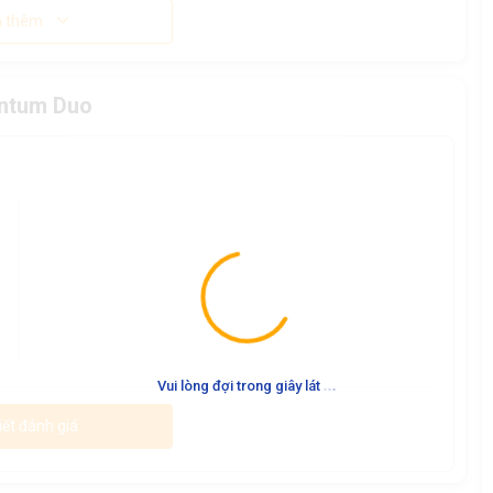
 thêm
antum Duo
.
.
.
Vui lòng đợi trong giây lát
iết đánh giá