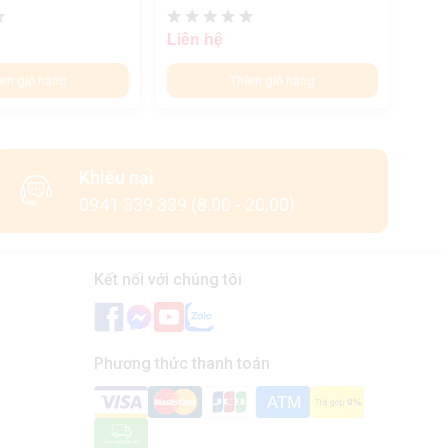
Liên hệ
Liên
êm giỏ hàng
Thêm giỏ hàng
Khiếu nại
0941 339 339 (8:00 - 20:00)
Kết nối với chúng tôi
Phương thức thanh toán