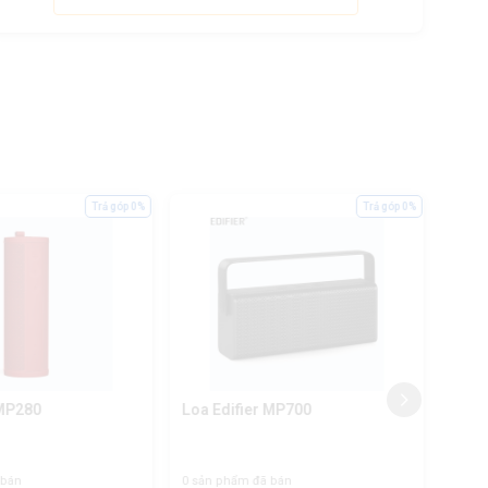
Trả góp 0%
Trả góp 0%
 MP280
Loa Edifier MP700
Loa 
Oasi
 bán
0 sản phẩm đã bán
0 sản