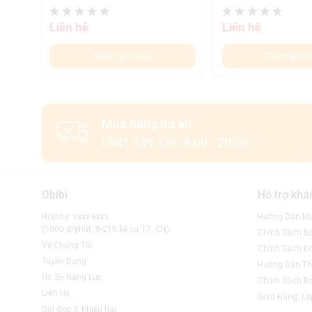
Liên hệ
Liên hệ
Thêm giỏ hàng
Thêm giỏ h
Mua hàng dự án
0941 339 339 (8:00 - 20:00)
Obibi
Hỗ trợ khá
Hotline: xxxx-xxxx
Hướng Dẫn M
(1000 đ/phút, 8-21h kể cả T7, CN)
Chính Sách B
Về Chúng Tôi
Chính Sách Đổ
Tuyển Dụng
Hướng Dẫn Th
Hồ Sơ Năng Lực
Chính Sách B
Liên Hệ
Giao Hàng, Lắ
Gửi Góp Ý, Khiếu Nại