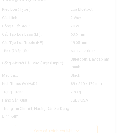
Kiểu Loa ( Type ):
Loa Bluetooth
Cấu Hình:
2 Way
Công Suất RMS:
20 W
Cấu Tạo Loa Bass (LF):
63.5 mm
Cấu Tạo Loa Treble (HF):
19.05 mm
Tần Số Đáp Ứng:
60 Hz - 20 kHz
Bluetooth, Dây cáp âm
Cổng Kết Nối Đầu Vào (Signal Input):
thanh
Màu Sắc:
Black
Kích Thước (WxHxD):
89 x 210 x 176 mm
Trọng Lượng:
2.8 kg
Hãng Sản Xuất:
JBL / USA
Thông Tin Chi Tiết, Hướng Dẫn Sử Dụng
Đính Kèm:
Xem cấu hình chi tiết