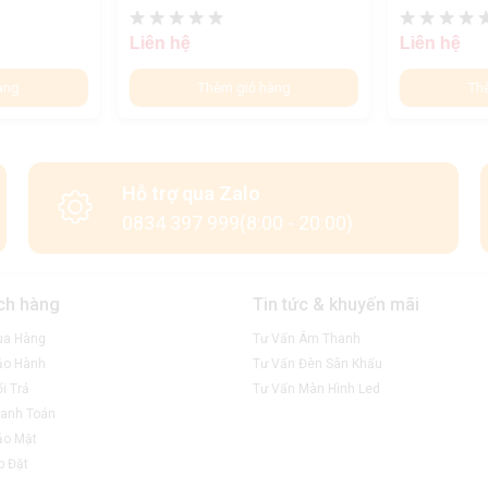
Liên hệ
Liên hệ
àng
Thêm giỏ hàng
Th
Hỗ trợ qua Zalo
0834 397 999(8:00 - 20:00)
ch hàng
Tin tức & khuyến mãi
ua Hàng
Tư Vấn Âm Thanh
ảo Hành
Tư Vấn Đèn Sân Khấu
i Trả
Tư Vấn Màn Hình Led
anh Toán
ảo Mật
p Đặt