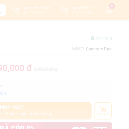
0
Hotline mua hàng:
Hotline bảo hành:
0941 339 339
0834 397 999
Còn hàng
Mã SP:
Quantum Duo
90,000 đ
3,990,000 ₫
oa
100%
MUA NGAY
2 giờ hoặc nhận tại cửa hàng)
Thêm vào giỏ