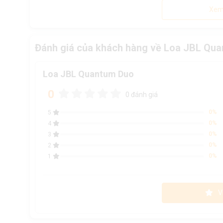
Xem
Đánh giá của khách hàng về Loa JBL Qu
Loa JBL Quantum Duo
0
0 đánh giá
0%
5
0%
4
0%
3
0%
2
0%
1
V