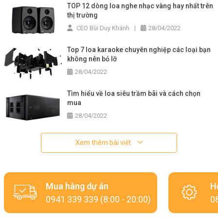
TOP 12 dòng loa nghe nhạc vàng hay nhất trên
thị trường
CEO Bùi Duy Khánh
|
28/04/2022
Top 7 loa karaoke chuyên nghiệp các loại bạn
không nên bỏ lỡ
28/04/2022
Tìm hiểu về loa siêu trầm bãi và cách chọn
mua
28/04/2022
Xem thêm bài viết
Mua hàng dự án
H
0941 339 339 (8:00 - 20:00)
08