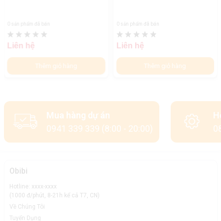
0 sản phẩm đã bán
0 sản phẩm đã bán
Liên hệ
Liên hệ
Thêm giỏ hàng
Thêm giỏ hàng
Mua hàng dự án
H
0941 339 339 (8:00 - 20:00)
08
Obibi
Hotline: xxxx-xxxx
(1000 đ/phút, 8-21h kể cả T7, CN)
Về Chúng Tôi
Tuyển Dụng