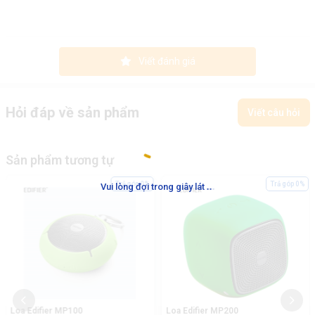
Viết đánh giá
Hỏi đáp về sản phẩm
Viết câu hỏi
Sản phẩm tương tự
.
.
.
Trả góp 0%
Trả góp 0%
Vui lòng đợi trong giây lát
Loa Edifier MP100
Loa Edifier MP200