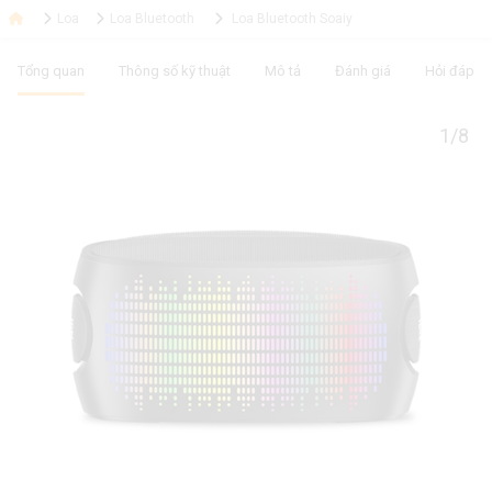
Loa
Loa Bluetooth
Loa Bluetooth Soaiy
Tổng quan
Thông số kỹ thuật
Mô tả
Đánh giá
Hỏi đáp
1/8