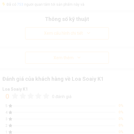
Đã có
753
người quan tâm tới sản phẩm này và
Thông số kỹ thuật
Xem cấu hình chi tiết
Xem thêm
Đánh giá của khách hàng về Loa Soaiy K1
Loa Soaiy K1
0
0 đánh giá
0%
5
0%
4
0%
3
0%
2
0%
1