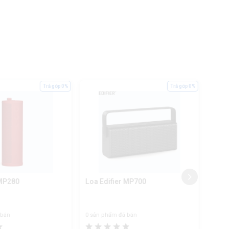
Trả góp 0%
Trả góp 0%
 MP280
Loa Edifier MP700
Loa 
Oasi
 bán
0 sản phẩm đã bán
0 sản