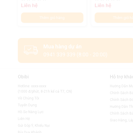
Liên hệ
Liên hệ
Thêm giỏ hàng
Thêm giỏ h
Mua hàng dự án
0941 339 339 (8:00 - 20:00)
Obibi
Hỗ trợ khá
Hotline: xxxx-xxxx
Hướng Dẫn M
(1000 đ/phút, 8-21h kể cả T7, CN)
Chính Sách B
Về Chúng Tôi
Chính Sách Đổ
Tuyển Dụng
Hướng Dẫn Th
Hồ Sơ Năng Lực
Chính Sách B
Liên Hệ
Giao Hàng, Lắ
Gửi Góp Ý, Khiếu Nại
Bùi Duy Khánh