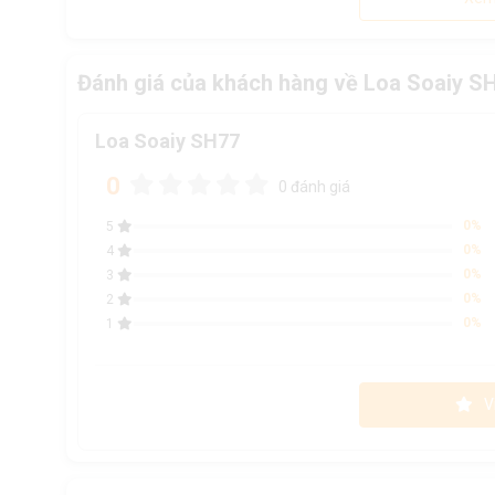
Đánh giá của khách hàng về Loa Soaiy S
Loa Soaiy SH77
0
0 đánh giá
0%
5
0%
4
0%
3
0%
2
0%
1
V