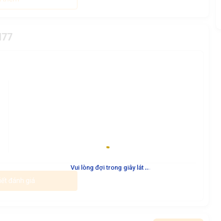
H77
.
.
.
Vui lòng đợi trong giây lát
iết đánh giá