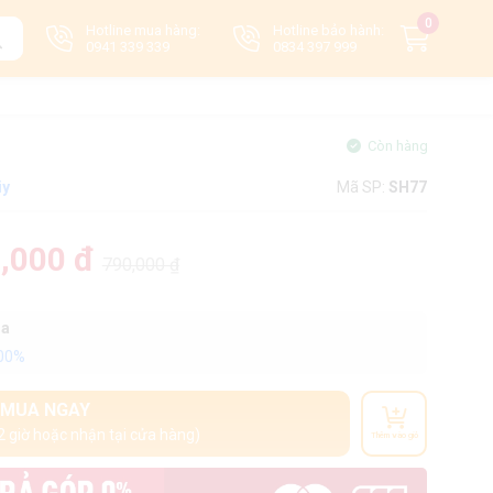
0
Hotline mua hàng:
Hotline bảo hành:
0941 339 339
0834 397 999
Còn hàng
iy
Mã SP:
SH77
,000 đ
790,000 ₫
oa
100%
MUA NGAY
2 giờ hoặc nhận tại cửa hàng)
Thêm vào giỏ