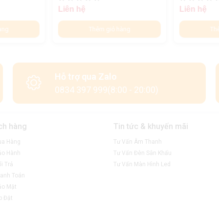
Liên hệ
Liên hệ
àng
Thêm giỏ hàng
Th
Hỗ trợ qua Zalo
0834 397 999(8:00 - 20:00)
ch hàng
Tin tức & khuyến mãi
ua Hàng
Tư Vấn Âm Thanh
ảo Hành
Tư Vấn Đèn Sân Khấu
i Trả
Tư Vấn Màn Hình Led
anh Toán
ảo Mật
p Đặt