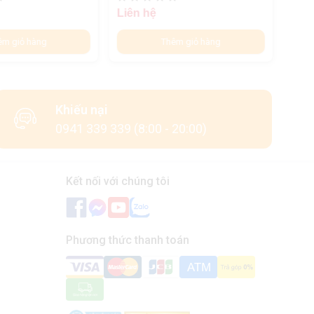
Liên hệ
Liên
êm giỏ hàng
Thêm giỏ hàng
Khiếu nại
0941 339 339 (8:00 - 20:00)
Kết nối với chúng tôi
Phương thức thanh toán