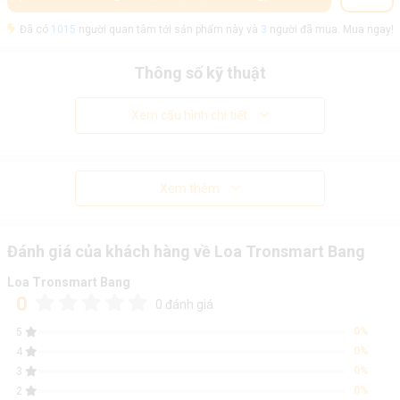
Đã có
1015
người quan tâm tới sản phẩm này và
3
người đã mua. Mua ngay!
Thông số kỹ thuật
Xem cấu hình chi tiết
Xem thêm
Đánh giá của khách hàng về Loa Tronsmart Bang
Loa Tronsmart Bang
0
0 đánh giá
0%
5
0%
4
0%
3
0%
2