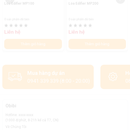
Loa Edifier MP100
Loa Edifier MP200
0 sản phẩm đã bán
0 sản phẩm đã bán
Liên hệ
Liên hệ
Thêm giỏ hàng
Thêm giỏ hàng
Mua hàng dự án
H
0941 339 339 (8:00 - 20:00)
08
Obibi
Hotline: xxxx-xxxx
(1000 đ/phút, 8-21h kể cả T7, CN)
Về Chúng Tôi