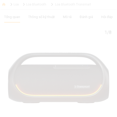
Loa
Loa Bluetooth
Loa Bluetooth Tronsmart
Tổng quan
Thông số kỹ thuật
Mô tả
Đánh giá
Hỏi đáp
1/8