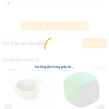
0%
1
Viết đánh giá
Hỏi đáp về sản phẩm
Viết câu hỏi
Sản phẩm tương tự
.
.
.
Vui lòng đợi trong giây lát
Trả góp 0%
Trả góp 0%