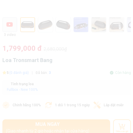
3 video
1,799,000 đ
2,680,000₫
Loa Tronsmart Bang
5
(0 đánh giá)
|
Đã bán:
3
Còn hàng
Tình trạng loa
Fullbox - New 100%
Chính hãng 100%
1 đổi 1 trong 15 ngày
Lắp đặt miễn phí
MUA NGAY
(Giao nhanh từ 2 giờ hoặc nhận tại cửa hàng)
Thêm vào giỏ