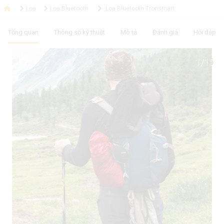
Loa
Loa Bluetooth
Loa Bluetooth Tronsmart
Tổng quan
Thông số kỹ thuật
Mô tả
Đánh giá
Hỏi đáp
1/15