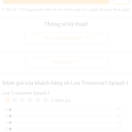
Đã có
1109
người quan tâm tới sản phẩm này và
2
người đã mua. Mua ngay!
Thông số kỹ thuật
Xem cấu hình chi tiết
Xem thêm
Đánh giá của khách hàng về Loa Tronsmart Splash 1
Loa Tronsmart Splash 1
0
0 đánh giá
0%
5
0%
4
0%
3
0%
2