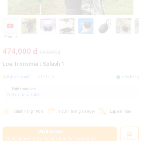
2 video
474,000 đ
650,000₫
Loa Tronsmart Splash 1
5
(0 đánh giá)
|
Đã bán:
2
Còn hàng
Tình trạng loa
Fullbox - New 100%
Chính hãng 100%
1 đổi 1 trong 15 ngày
Lắp đặt miễn phí
MUA NGAY
(Giao nhanh từ 2 giờ hoặc nhận tại cửa hàng)
Thêm vào giỏ