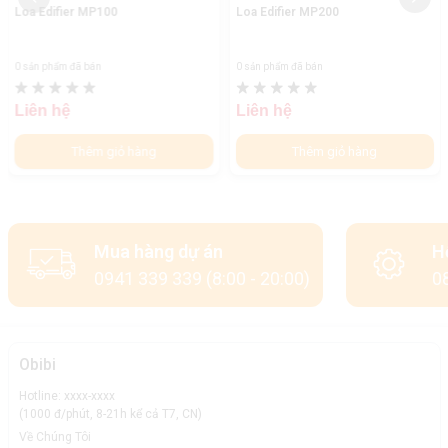
Loa Edifier MP100
Loa Edifier MP200
0 sản phẩm đã bán
0 sản phẩm đã bán
Liên hệ
Liên hệ
Thêm giỏ hàng
Thêm giỏ hàng
Mua hàng dự án
H
0941 339 339 (8:00 - 20:00)
08
Obibi
Hotline: xxxx-xxxx
(1000 đ/phút, 8-21h kể cả T7, CN)
Về Chúng Tôi