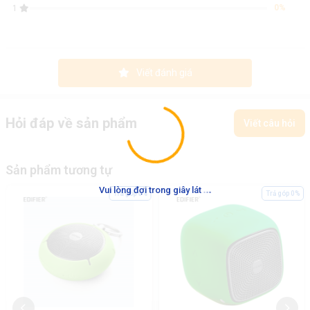
0%
1
Viết đánh giá
Hỏi đáp về sản phẩm
Viết câu hỏi
Sản phẩm tương tự
.
.
.
Vui lòng đợi trong giây lát
Trả góp 0%
Trả góp 0%