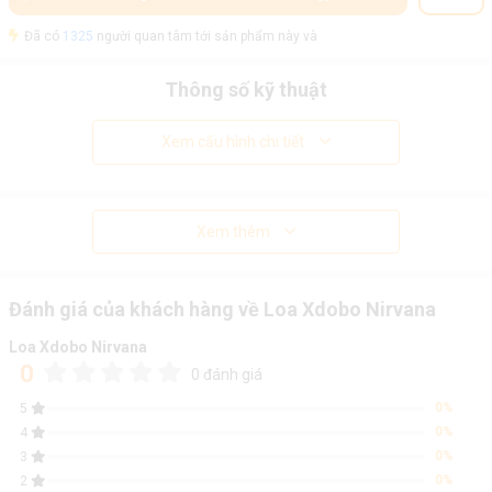
Đã có
1325
người quan tâm tới sản phẩm này và
Thông số kỹ thuật
Xem cấu hình chi tiết
Xem thêm
Đánh giá của khách hàng về Loa Xdobo Nirvana
Loa Xdobo Nirvana
0
0 đánh giá
0%
5
0%
4
0%
3
0%
2