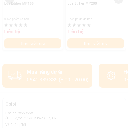
Loa Edifier MP100
Loa Edifier MP200
0 sản phẩm đã bán
0 sản phẩm đã bán
Liên hệ
Liên hệ
Thêm giỏ hàng
Thêm giỏ hàng
Mua hàng dự án
H
0941 339 339 (8:00 - 20:00)
08
Obibi
Hotline: xxxx-xxxx
(1000 đ/phút, 8-21h kể cả T7, CN)
Về Chúng Tôi