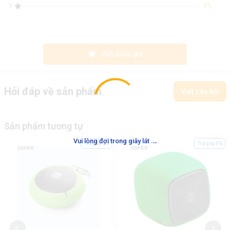
0%
1
Viết đánh giá
Hỏi đáp về sản phẩm
Viết câu hỏi
Sản phẩm tương tự
.
.
.
Vui lòng đợi trong giây lát
Trả góp 0%
Trả góp 0%