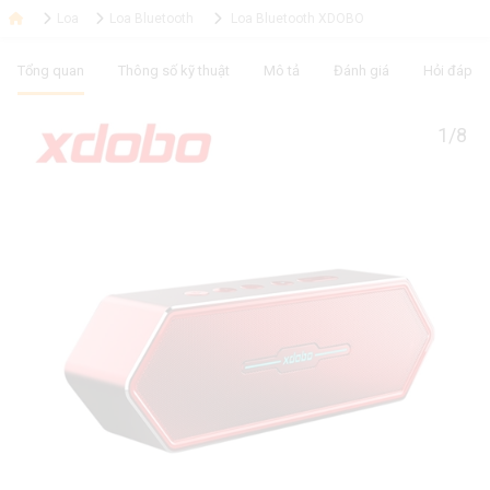
Loa
Loa Bluetooth
Loa Bluetooth XDOBO
Tổng quan
Thông số kỹ thuật
Mô tả
Đánh giá
Hỏi đáp
1/8