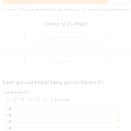
Đã có
1368
người quan tâm tới sản phẩm này và
1
người đã mua. Mua ngay!
Thông số kỹ thuật
Xem cấu hình chi tiết
Xem thêm
Đánh giá của khách hàng về Loa Xdobo X7
Loa Xdobo X7
0
0 đánh giá
0%
5
0%
4
0%
3
0%
2