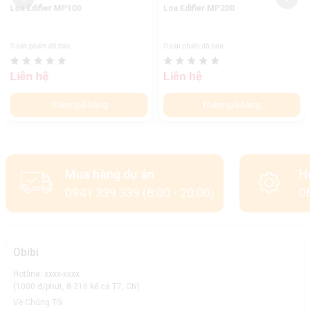
Loa Edifier MP100
Loa Edifier MP200
0 sản phẩm đã bán
0 sản phẩm đã bán
Liên hệ
Liên hệ
Thêm giỏ hàng
Thêm giỏ hàng
Mua hàng dự án
H
0941 339 339 (8:00 - 20:00)
08
Obibi
Hotline: xxxx-xxxx
(1000 đ/phút, 8-21h kể cả T7, CN)
Về Chúng Tôi