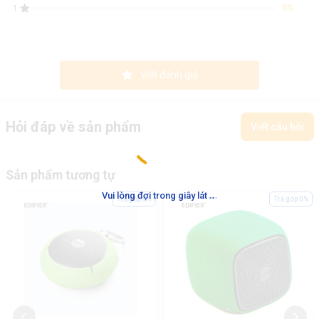
0%
1
Viết đánh giá
Hỏi đáp về sản phẩm
Viết câu hỏi
Sản phẩm tương tự
.
.
.
Vui lòng đợi trong giây lát
Trả góp 0%
Trả góp 0%