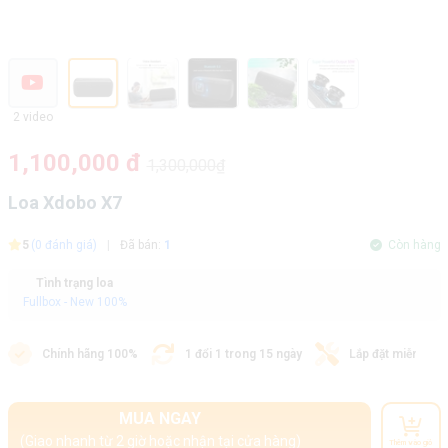
2 video
1,100,000 đ
1,300,000₫
Loa Xdobo X7
5
(0 đánh giá)
|
Đã bán:
1
Còn hàng
Tình trạng loa
Fullbox - New 100%
Chính hãng 100%
1 đổi 1 trong 15 ngày
Lắp đặt miễn phí
MUA NGAY
(Giao nhanh từ 2 giờ hoặc nhận tại cửa hàng)
Thêm vào giỏ