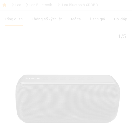
Loa
Loa Bluetooth
Loa Bluetooth XDOBO
Tổng quan
Thông số kỹ thuật
Mô tả
Đánh giá
Hỏi đáp
1/5