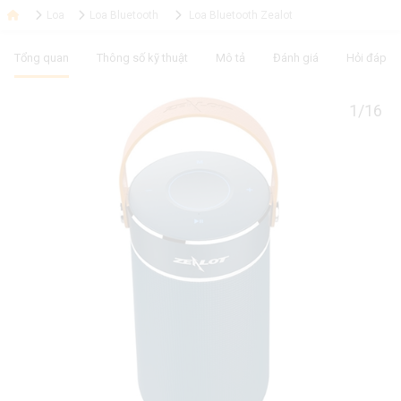
Loa
Loa Bluetooth
Loa Bluetooth Zealot
Tổng quan
Thông số kỹ thuật
Mô tả
Đánh giá
Hỏi đáp
1/16