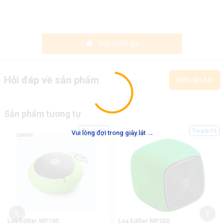
Viết đánh giá
Hỏi đáp về sản phẩm
Viết câu hỏi
Sản phẩm tương tự
.
.
.
Trả góp 0%
Trả góp 0%
Vui lòng đợi trong giây lát
Loa Edifier MP100
Loa Edifier MP200