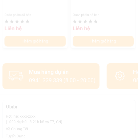
0 sản phẩm đã bán
0 sản phẩm đã bán
Liên hệ
Liên hệ
Thêm giỏ hàng
Thêm giỏ hàng
Mua hàng dự án
H
0941 339 339 (8:00 - 20:00)
08
Obibi
Hotline: xxxx-xxxx
(1000 đ/phút, 8-21h kể cả T7, CN)
Về Chúng Tôi
Tuyển Dụng