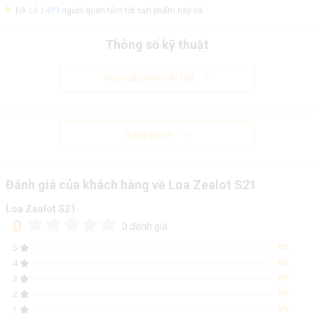
Đã có
1499
người quan tâm tới sản phẩm này và
Thông số kỹ thuật
Xem cấu hình chi tiết
Xem thêm
Đánh giá của khách hàng về Loa Zealot S21
Loa Zealot S21
0
0 đánh giá
0%
5
0%
4
0%
3
0%
2
0%
1