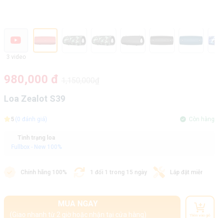
3 video
980,000 đ
1,150,000₫
Loa Zealot S39
5
(0 đánh giá)
Còn hàng
Tình trạng loa
Fullbox - New 100%
Chính hãng 100%
1 đổi 1 trong 15 ngày
Lắp đặt miễn phí
MUA NGAY
(Giao nhanh từ 2 giờ hoặc nhận tại cửa hàng)
Thêm vào giỏ