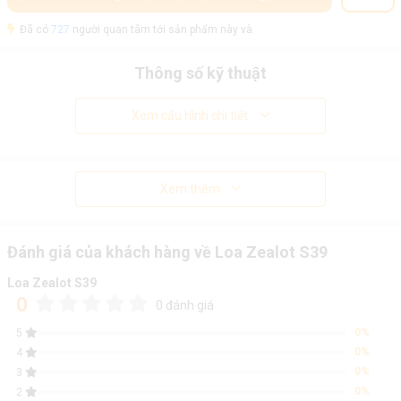
Đã có
727
người quan tâm tới sản phẩm này và
Thông số kỹ thuật
Xem cấu hình chi tiết
Xem thêm
Đánh giá của khách hàng về Loa Zealot S39
Loa Zealot S39
0
0 đánh giá
0%
5
0%
4
0%
3
0%
2