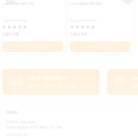
Loa Edifier MP200
Loa Edifier MP270
0 sản phẩm đã bán
0 sản phẩm đã bán
Liên hệ
Liên hệ
Thêm giỏ hàng
Thêm giỏ hàng
Mua hàng dự án
H
0941 339 339 (8:00 - 20:00)
08
Obibi
Hotline: xxxx-xxxx
(1000 đ/phút, 8-21h kể cả T7, CN)
Về Chúng Tôi