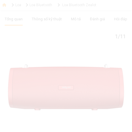
Loa
Loa Bluetooth
Loa Bluetooth Zealot
Tổng quan
Thông số kỹ thuật
Mô tả
Đánh giá
Hỏi đáp
1/11