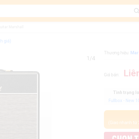
Guitar Marshall
h giá)
Thương hiệu:
Mar
1/4
Liê
Giá bán:
Tình trạng l
Fullbox - New 
(Giao nhanh từ 