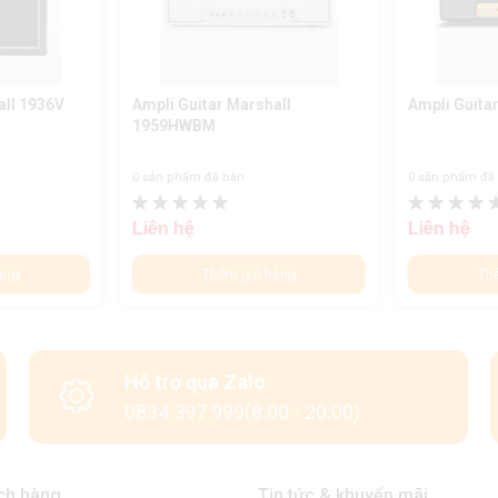
all 1936V
Ampli Guitar Marshall
Ampli Guita
1959HWBM
0 sản phẩm đã bán
0 sản phẩm đã
Liên hệ
Liên hệ
àng
Thêm giỏ hàng
Th
Hỗ trợ qua Zalo
0834 397 999(8:00 - 20:00)
ch hàng
Tin tức & khuyến mãi