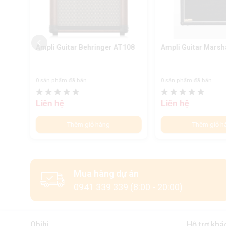
X450
Ampli Guitar Behringer AT108
Ampli Guitar Marsh
0 sản phẩm đã bán
0 sản phẩm đã bán
Liên hệ
Liên hệ
Thêm giỏ hàng
Thêm giỏ h
Mua hàng dự án
0941 339 339 (8:00 - 20:00)
Obibi
Hỗ trợ khá