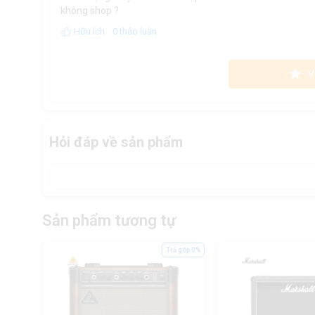
không shop ?
Hữu ích
0 thảo luận
V
Hỏi đáp về sản phẩm
Sản phẩm tương tự
ả góp 0%
Trả góp 0%