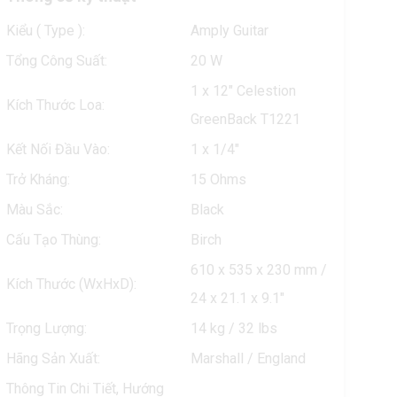
Kiểu ( Type ):
Amply Guitar
Tổng Công Suất:
20 W
1 x 12" Celestion
Kích Thước Loa:
GreenBack T1221
Kết Nối Đầu Vào:
1 x 1/4"
Trở Kháng:
15 Ohms
Màu Sắc:
Black
Cấu Tạo Thùng:
Birch
610 x 535 x 230 mm /
Kích Thước (WxHxD):
24 x 21.1 x 9.1"
Trọng Lượng:
14 kg / 32 lbs
Hãng Sản Xuất:
Marshall / England
Thông Tin Chi Tiết, Hướng