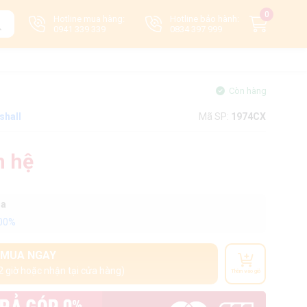
0
Hotline mua hàng:
Hotline bảo hành:
0941 339 339
0834 397 999
Còn hàng
shall
Mã SP:
1974CX
n hệ
oa
100%
MUA NGAY
2 giờ hoặc nhận tại cửa hàng)
Thêm vào giỏ