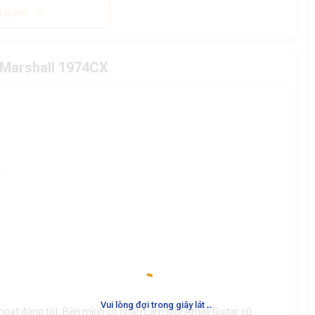
 thêm
 Marshall 1974CX
%
.
.
.
Vui lòng đợi trong giây lát
hoạt động tốt, Bên mình có nhận Làm Mới Ampli Guitar cũ