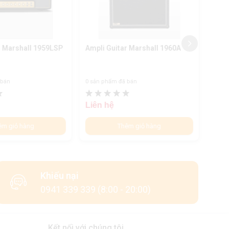
r Marshall 1959LSP
Ampli Guitar Marshall 1960A
Ampl
 bán
0 sản phẩm đã bán
0 sản
Liên hệ
Liên
êm giỏ hàng
Thêm giỏ hàng
Khiếu nại
0941 339 339 (8:00 - 20:00)
Kết nối với chúng tôi