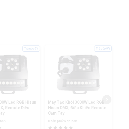
Trả góp 0%
Trả góp 0%
800W Led RGB Hisun
Máy Tạo Khói 3000W Led RGB
Máy 
X, Remote Điều
Hisun DMX, Điều Khiển Remote
DMX,
Tay
Cầm Tay
Tay
 bán
0 sản phẩm đã bán
0 sản