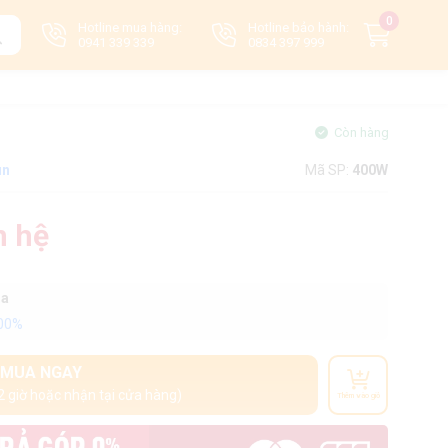
0
Hotline mua hàng:
Hotline bảo hành:
0941 339 339
0834 397 999
Còn hàng
un
Mã SP:
400W
n hệ
oa
100%
MUA NGAY
2 giờ hoặc nhận tại cửa hàng)
Thêm vào giỏ