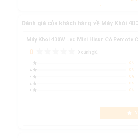
Đánh giá của khách hàng về Máy Khói 4
Máy Khói 400W Led Mini Hisun Có Remote 
0
0 đánh giá
0%
5
0%
4
0%
3
0%
2
0%
1
V