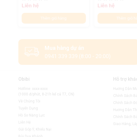
Liên hệ
Liên hệ
Thêm giỏ hàng
Thêm giỏ h
Mua hàng dự án
0941 339 339 (8:00 - 20:00)
Obibi
Hỗ trợ khá
Hotline: xxxx-xxxx
Hướng Dẫn M
(1000 đ/phút, 8-21h kể cả T7, CN)
Chính Sách B
Về Chúng Tôi
Chính Sách Đổ
Tuyển Dụng
Hướng Dẫn Th
Hồ Sơ Năng Lực
Chính Sách B
Liên Hệ
Giao Hàng, Lắ
Gửi Góp Ý, Khiếu Nại
Bùi Duy Khánh