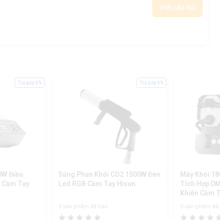
Viết câu hỏi
Trả góp 0%
Trả góp 0%
0W Điều
Súng Phun Khói CO2 1500W Đèn
Máy Khói 1
 Cầm Tay
Led RGB Cầm Tay Hisun
Tích Hợp DM
Khiển Cầm 
0 sản phẩm đã bán
0 sản phẩm đã