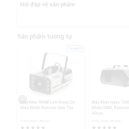
Hỏi đáp về sản phẩm
Sản phẩm tương tự
ả góp 0%
Trả góp 0%
 Có
Máy Khói 900W Led Hisun Có
Máy Khói Haze 150
Điều Khiển Remote Cầm Tay
Khiển DMX, Remote
Hisun
0 sản phẩm đã bán
0 sản phẩm đã bán