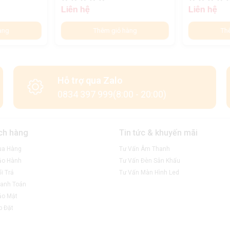
Liên hệ
Liên hệ
àng
Thêm giỏ hàng
Th
Hỗ trợ qua Zalo
0834 397 999(8:00 - 20:00)
ch hàng
Tin tức & khuyến mãi
ua Hàng
Tư Vấn Âm Thanh
ảo Hành
Tư Vấn Đèn Sân Khấu
i Trả
Tư Vấn Màn Hình Led
anh Toán
ảo Mật
p Đặt