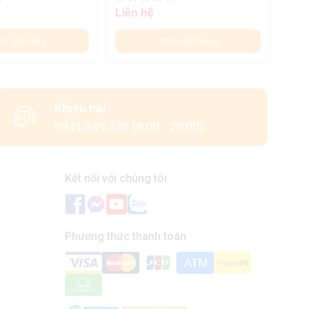
Liên hệ
Liên
êm giỏ hàng
Thêm giỏ hàng
Khiếu nại
0941 339 339 (8:00 - 20:00)
Kết nối với chúng tôi
Phương thức thanh toán