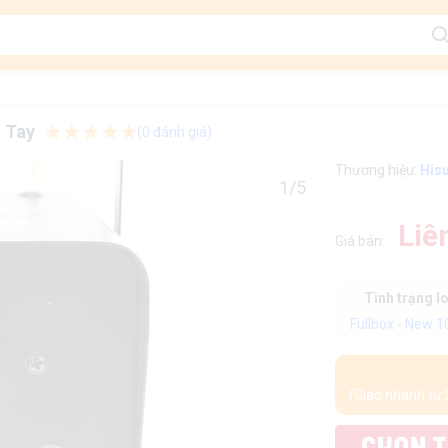
 Tay
(0 đánh giá)
Thương hiệu:
His
1/5
Liê
Giá bán:
Tình trạng l
Fullbox - New 
(Giao nhanh từ 