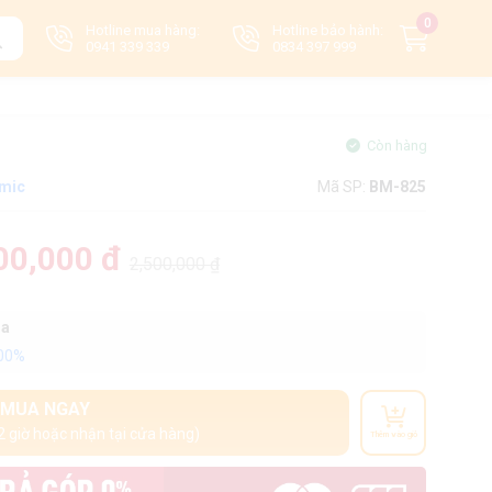
0
Hotline mua hàng:
Hotline bảo hành:
0941 339 339
0834 397 999
Còn hàng
mic
Mã SP:
BM-825
00,000 đ
2,500,000 ₫
oa
100%
MUA NGAY
2 giờ hoặc nhận tại cửa hàng)
Thêm vào giỏ