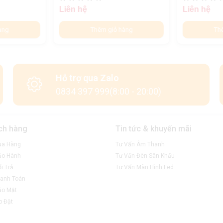
Liên hệ
Liên hệ
àng
Thêm giỏ hàng
Th
Hỗ trợ qua Zalo
0834 397 999(8:00 - 20:00)
ch hàng
Tin tức & khuyến mãi
ua Hàng
Tư Vấn Âm Thanh
ảo Hành
Tư Vấn Đèn Sân Khấu
i Trả
Tư Vấn Màn Hình Led
anh Toán
ảo Mật
p Đặt