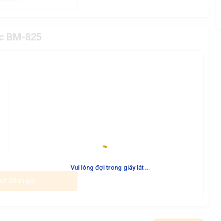
ic BM-825
.
.
.
Vui lòng đợi trong giây lát
iết đánh giá