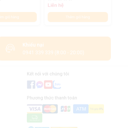
Liên hệ
Liên
êm giỏ hàng
Thêm giỏ hàng
Khiếu nại
0941 339 339 (8:00 - 20:00)
Kết nối với chúng tôi
Phương thức thanh toán