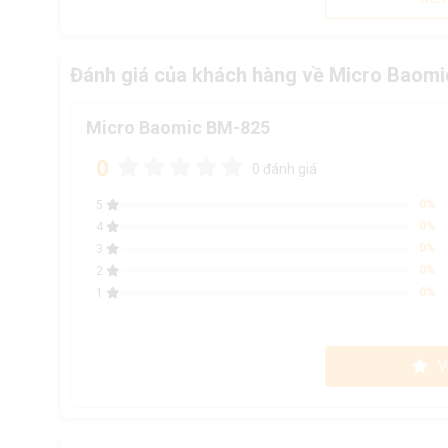
Đánh giá của khách hàng về Micro Baom
Micro Baomic BM-825
0
0 đánh giá
0%
5
0%
4
0%
3
0%
2
0%
1
V