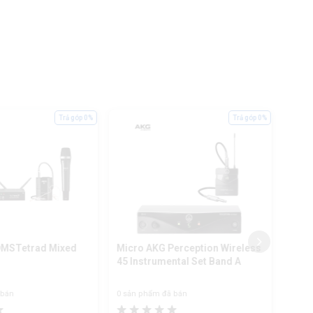
Trả góp 0%
Trả góp 0%
DMSTetrad Mixed
Micro AKG Perception Wireless
Micr
45 Instrumental Set Band A
45 P
 bán
0 sản phẩm đã bán
0 sản