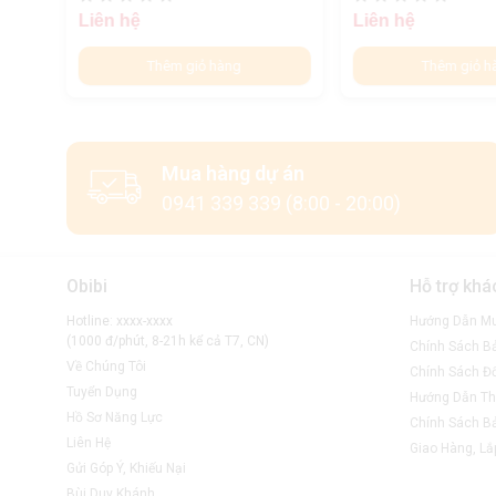
Liên hệ
Liên hệ
Thêm giỏ hàng
Thêm giỏ h
Mua hàng dự án
0941 339 339 (8:00 - 20:00)
Obibi
Hỗ trợ khá
Hotline: xxxx-xxxx
Hướng Dẫn M
(1000 đ/phút, 8-21h kể cả T7, CN)
Chính Sách B
Về Chúng Tôi
Chính Sách Đổ
Tuyển Dụng
Hướng Dẫn Th
Hồ Sơ Năng Lực
Chính Sách B
Liên Hệ
Giao Hàng, Lắ
Gửi Góp Ý, Khiếu Nại
Bùi Duy Khánh