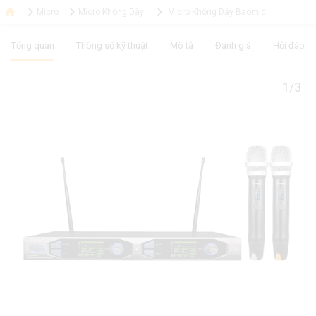
Micro
Micro Không Dây
Micro Không Dây Baomic
Tổng quan
Thông số kỹ thuật
Mô tả
Đánh giá
Hỏi đáp
1/3