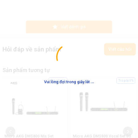
Viết đánh giá
Hỏi đáp về sản phẩm
Viết câu hỏi
Sản phẩm tương tự
.
.
.
Trả góp 0%
Trả góp 0%
Vui lòng đợi trong giây lát
Micro AKG DMS800 Mix Set
Micro AKG DMS800 Vocal Set D5