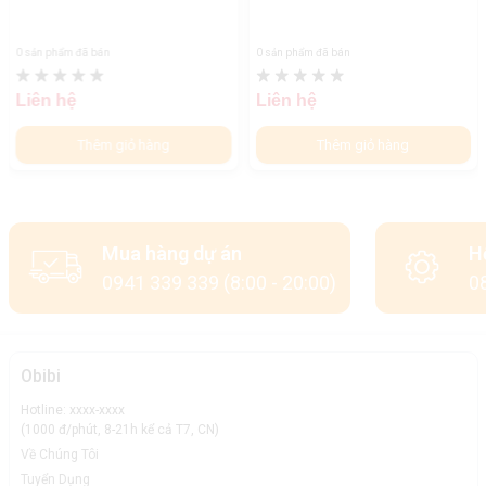
0 sản phẩm đã bán
0 sản phẩm đã bán
Liên hệ
Liên hệ
Thêm giỏ hàng
Thêm giỏ hàng
Mua hàng dự án
H
0941 339 339 (8:00 - 20:00)
08
Obibi
Hotline: xxxx-xxxx
(1000 đ/phút, 8-21h kể cả T7, CN)
Về Chúng Tôi
Tuyển Dụng