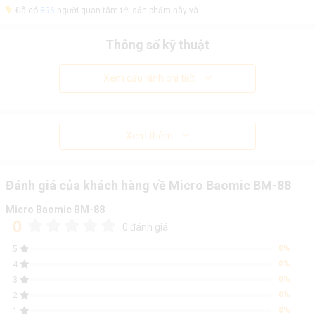
Đã có
896
người quan tâm tới sản phẩm này và
Thông số kỹ thuật
Xem cấu hình chi tiết
Xem thêm
Đánh giá của khách hàng về Micro Baomic BM-88
Micro Baomic BM-88
0
0 đánh giá
0%
5
0%
4
0%
3
0%
2
0%
1