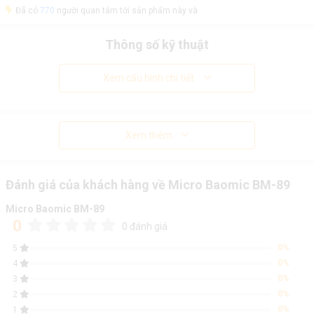
Đã có
770
người quan tâm tới sản phẩm này và
Thông số kỹ thuật
Xem cấu hình chi tiết
Xem thêm
Đánh giá của khách hàng về Micro Baomic BM-89
Micro Baomic BM-89
0
0 đánh giá
0%
5
0%
4
0%
3
0%
2
0%
1