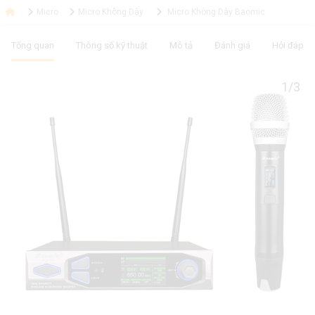
Micro
Micro Không Dây
Micro Không Dây Baomic
Tổng quan
Thông số kỹ thuật
Mô tả
Đánh giá
Hỏi đáp
1/3