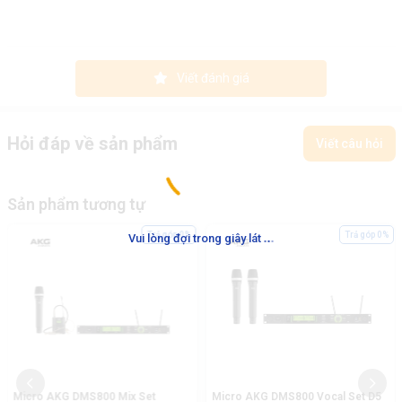
Viết đánh giá
Hỏi đáp về sản phẩm
Viết câu hỏi
Sản phẩm tương tự
.
.
.
Trả góp 0%
Trả góp 0%
Vui lòng đợi trong giây lát
Micro AKG DMS800 Mix Set
Micro AKG DMS800 Vocal Set D5