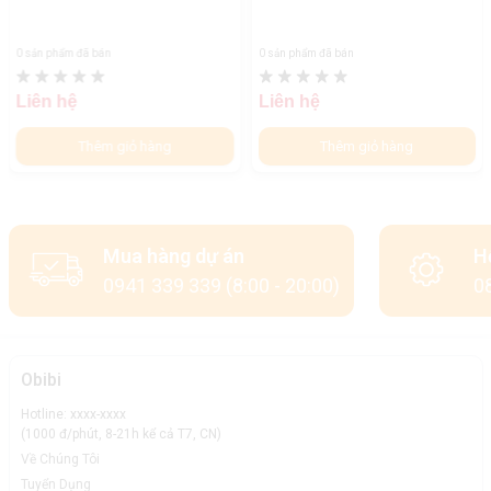
0 sản phẩm đã bán
0 sản phẩm đã bán
Liên hệ
Liên hệ
Thêm giỏ hàng
Thêm giỏ hàng
Mua hàng dự án
H
0941 339 339 (8:00 - 20:00)
08
Obibi
Hotline: xxxx-xxxx
(1000 đ/phút, 8-21h kể cả T7, CN)
Về Chúng Tôi
Tuyển Dụng