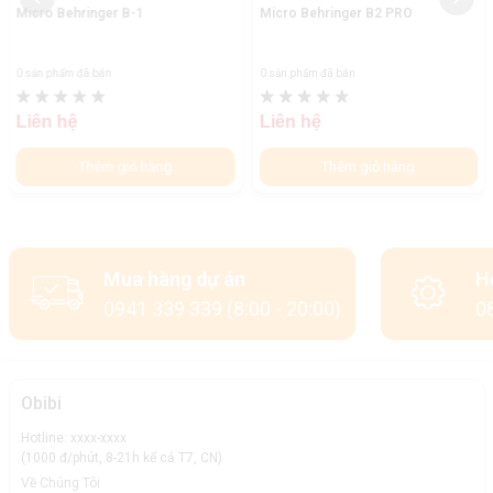
Micro Behringer B-1
Micro Behringer B2 PRO
0 sản phẩm đã bán
0 sản phẩm đã bán
Liên hệ
Liên hệ
Thêm giỏ hàng
Thêm giỏ hàng
Mua hàng dự án
H
0941 339 339 (8:00 - 20:00)
08
Obibi
Hotline: xxxx-xxxx
(1000 đ/phút, 8-21h kể cả T7, CN)
Về Chúng Tôi