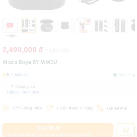
1 video
2,490,000 đ
2,990,000₫
Micro Boya BY-WM3U
5
(0 đánh giá)
Còn hàng
Tình trạng loa
Fullbox - New 100%
Chính hãng 100%
1 đổi 1 trong 15 ngày
Lắp đặt miễn phí
MUA NGAY
(Giao nhanh từ 2 giờ hoặc nhận tại cửa hàng)
Thêm vào giỏ