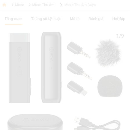
Micro
Micro Thu Âm
Micro Thu Âm Boya
Tổng quan
Thông số kỹ thuật
Mô tả
Đánh giá
Hỏi đáp
1/9