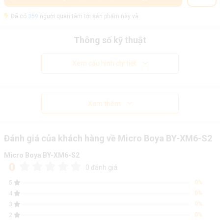
Đã có
359
người quan tâm tới sản phẩm này và
Thông số kỹ thuật
Xem cấu hình chi tiết
Xem thêm
Đánh giá của khách hàng về Micro Boya BY-XM6-S2
Micro Boya BY-XM6-S2
0
0 đánh giá
0%
5
0%
4
0%
3
0%
2