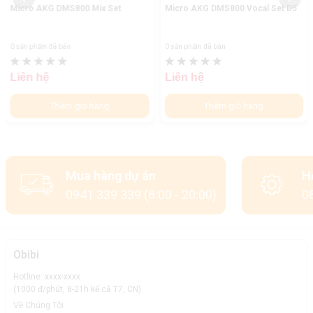
Micro AKG DMS800 Mix Set
Micro AKG DMS800 Vocal Set D5
0 sản phẩm đã bán
0 sản phẩm đã bán
Liên hệ
Liên hệ
Thêm giỏ hàng
Thêm giỏ hàng
Mua hàng dự án
H
0941 339 339 (8:00 - 20:00)
08
Obibi
Hotline: xxxx-xxxx
(1000 đ/phút, 8-21h kể cả T7, CN)
Về Chúng Tôi