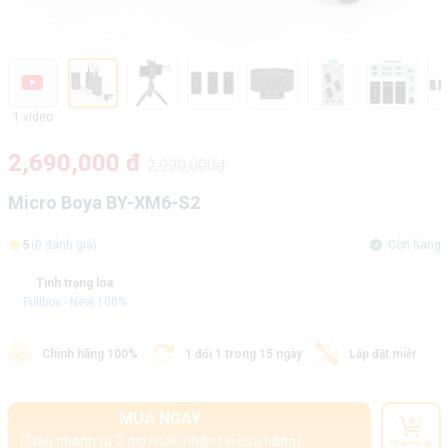
1 video
2,690,000 đ
2,990,000₫
Micro Boya BY-XM6-S2
5
(0 đánh giá)
Còn hàng
Tình trạng loa
Fullbox - New 100%
Chính hãng 100%
1 đổi 1 trong 15 ngày
Lắp đặt miễn phí
MUA NGAY
(Giao nhanh từ 2 giờ hoặc nhận tại cửa hàng)
Thêm vào giỏ