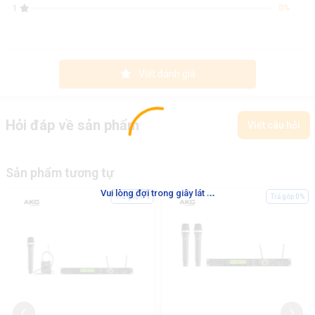
0%
1
Viết đánh giá
Hỏi đáp về sản phẩm
Viết câu hỏi
Sản phẩm tương tự
.
.
.
Vui lòng đợi trong giây lát
Trả góp 0%
Trả góp 0%