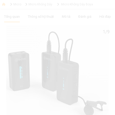
Micro
Micro Không Dây
Micro Không Dây Boya
Tổng quan
Thông số kỹ thuật
Mô tả
Đánh giá
Hỏi đáp
1/9