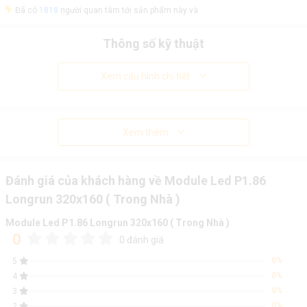
Đã có
1818
người quan tâm tới sản phẩm này và
Thông số kỹ thuật
Xem cấu hình chi tiết
Xem thêm
Đánh giá của khách hàng về Module Led P1.86
Longrun 320x160 ( Trong Nhà )
Module Led P1.86 Longrun 320x160 ( Trong Nhà )
0
0 đánh giá
0%
5
0%
4
0%
3
0%
2