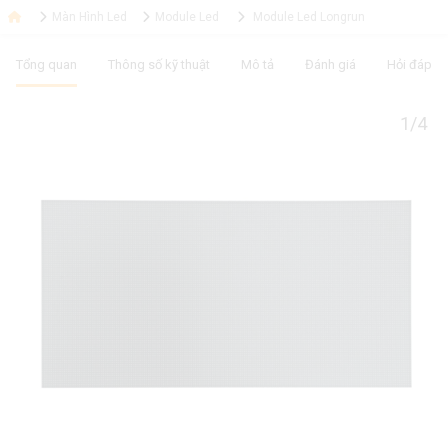
Màn Hình Led
Module Led
Module Led Longrun
Tổng quan
Thông số kỹ thuật
Mô tả
Đánh giá
Hỏi đáp
1/4