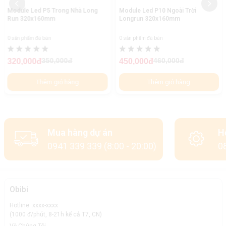
Module Led P5 Trong Nhà Long
Module Led P10 Ngoài Trời
Run 320x160mm
Longrun 320x160mm
0 sản phẩm đã bán
0 sản phẩm đã bán
350,000đ
460,000đ
320,000đ
450,000đ
Thêm giỏ hàng
Thêm giỏ hàng
Mua hàng dự án
H
0941 339 339 (8:00 - 20:00)
08
Obibi
Hotline: xxxx-xxxx
(1000 đ/phút, 8-21h kể cả T7, CN)