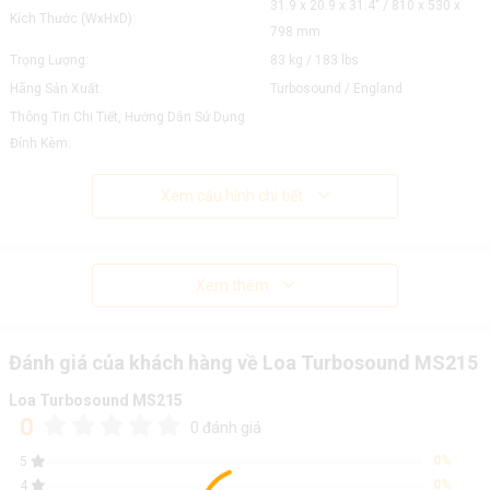
31.9 x 20.9 x 31.4" / 810 x 530 x
Kích Thước (WxHxD):
798 mm
Trọng Lượng:
83 kg / 183 lbs
Hãng Sản Xuất:
Turbosound / England
Thông Tin Chi Tiết, Hướng Dẫn Sử Dụng
Đính Kèm:
Xem cấu hình chi tiết
Xem thêm
Đánh giá của khách hàng về Loa Turbosound MS215
Loa Turbosound MS215
0
0 đánh giá
0%
5
0%
4