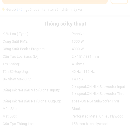
Đã có
940
người quan tâm tới sản phẩm này và
Thông số kỹ thuật
Kiểu Loa ( Type ):
Passive
Công Suất RMS:
1000 W
Công Suất Peak / Program:
4000 W
Cấu Tạo Loa Bass (LF):
2 x 15" / 381 mm
Trở Kháng:
4 Ohms
Tần Số Đáp Ứng:
40 Hz - 115 Hz
Độ Nhạy Max SPL:
143 dB
2 x speakON NL4 Subwoofer Input
Cổng Kết Nối Đầu Vào (Signal Input):
1 x speakON NL4 Subwoofer Thru
Cổng Kết Nối Đầu Ra (Signal Output):
speakON NL4 Subwoofer Thru
Màu Sắc:
Black
Mặt Lưới:
Perforated Metal Grille , Plywood
Cấu Tạo Thùng Loa:
158 mm birch plywood