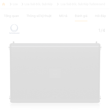
Loa
Loa Sub Đôi, Sub Kép
Loa Sub Đôi, Sub Kép Turbosound
Tổng quan
Thông số kỹ thuật
Mô tả
Đánh giá
Hỏi đáp
1/4