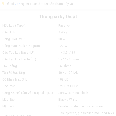
Đã có
777
người quan tâm tới sản phẩm này và
Thông số kỹ thuật
Kiểu Loa ( Type ):
Passive
Cấu Hình:
2 Way
Công Suất RMS:
30 W
Công Suất Peak / Program:
120 W
Cấu Tạo Loa Bass (LF):
1 x 3.5" / 89 mm
Cấu Tạo Loa Treble (HF):
1 x 1" / 25 mm
Trở Kháng:
16 Ohms
Tần Số Đáp Ứng:
90 Hz - 20 kHz
Độ Nhạy Max SPL:
109 dB
Góc Phủ:
120 H x 100 V
Cổng Kết Nối Đầu Vào (Signal Input):
Screw terminal block
Màu Sắc:
Black / White
Mặt Lưới:
Powder coated perforated steel
Gas injected, glass filled moulded ABS