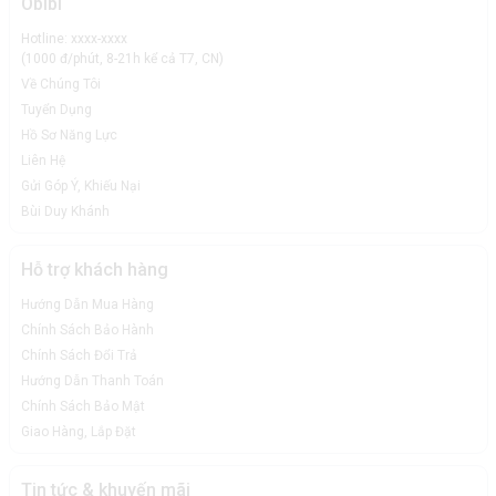
Obibi
Hotline: xxxx-xxxx
(1000 đ/phút, 8-21h kể cả T7, CN)
Về Chúng Tôi
Tuyển Dụng
Hồ Sơ Năng Lực
Liên Hệ
Gửi Góp Ý, Khiếu Nại
Bùi Duy Khánh
Hỗ trợ khách hàng
Hướng Dẫn Mua Hàng
Chính Sách Bảo Hành
Chính Sách Đổi Trả
Hướng Dẫn Thanh Toán
Chính Sách Bảo Mật
Giao Hàng, Lắp Đặt
Tin tức & khuyến mãi