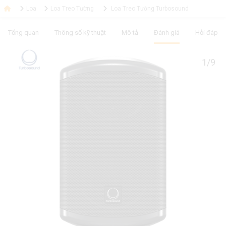
Loa
Loa Treo Tường
Loa Treo Tường Turbosound
Tổng quan
Thông số kỹ thuật
Mô tả
Đánh giá
Hỏi đáp
1/9