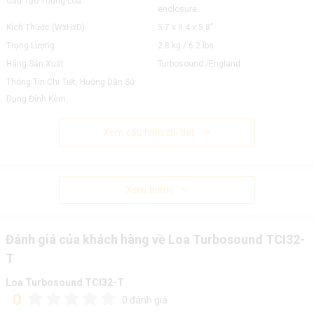
Cấu Tạo Thùng Loa:
enclosure
Kích Thước (WxHxD):
5.7 x 9.4 x 5.8"
Trọng Lượng:
2.8 kg / 6.2 lbs
Hãng Sản Xuất:
Turbosound /England
Thông Tin Chi Tiết, Hướng Dẫn Sử
Dụng Đính Kèm:
Xem cấu hình chi tiết
Xem thêm
Đánh giá của khách hàng về Loa Turbosound TCI32-
T
Loa Turbosound TCI32-T
0
0 đánh giá