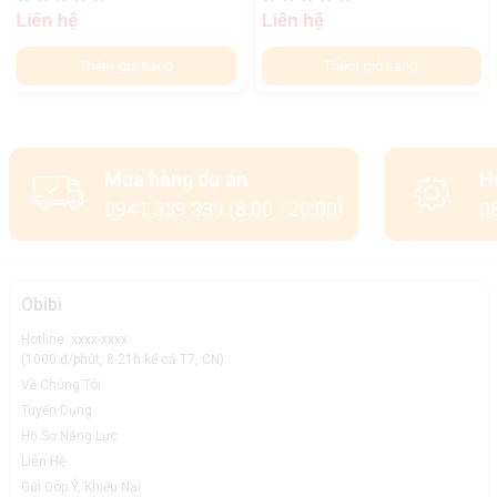
Liên hệ
Liên hệ
Thêm giỏ hàng
Thêm giỏ hàng
Mua hàng dự án
H
0941 339 339 (8:00 - 20:00)
08
Obibi
Hotline: xxxx-xxxx
(1000 đ/phút, 8-21h kể cả T7, CN)
Về Chúng Tôi
Tuyển Dụng
Hồ Sơ Năng Lực
Liên Hệ
Gửi Góp Ý, Khiếu Nại