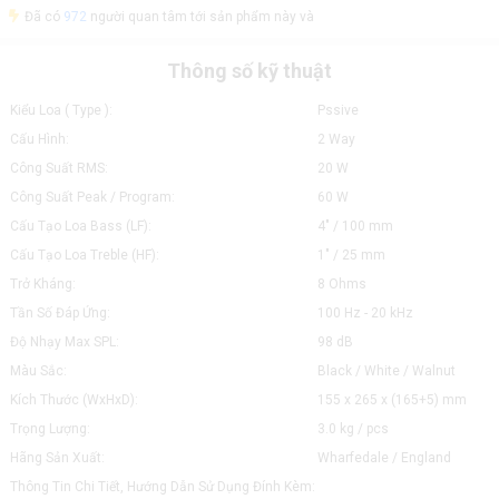
Đã có
972
người quan tâm tới sản phẩm này và
Thông số kỹ thuật
Kiểu Loa ( Type ):
Pssive
Cấu Hình:
2 Way
Công Suất RMS:
20 W
Công Suất Peak / Program:
60 W
Cấu Tạo Loa Bass (LF):
4" / 100 mm
Cấu Tạo Loa Treble (HF):
1" / 25 mm
Trở Kháng:
8 Ohms
Tần Số Đáp Ứng:
100 Hz - 20 kHz
Độ Nhạy Max SPL:
98 dB
Màu Sắc:
Black / White / Walnut
Kích Thước (WxHxD):
155 x 265 x (165+5) mm
Trọng Lượng:
3.0 kg / pcs
Hãng Sản Xuất:
Wharfedale / England
Thông Tin Chi Tiết, Hướng Dẫn Sử Dụng Đính Kèm: