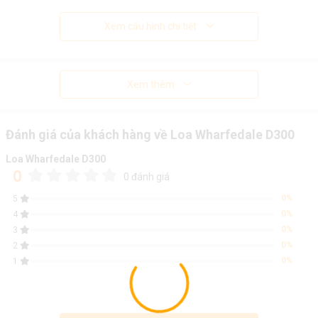
Xem cấu hình chi tiết
Xem thêm
Đánh giá của khách hàng về Loa Wharfedale D300
Loa Wharfedale D300
0
0 đánh giá
0%
5
0%
4
0%
3
0%
2
0%
1