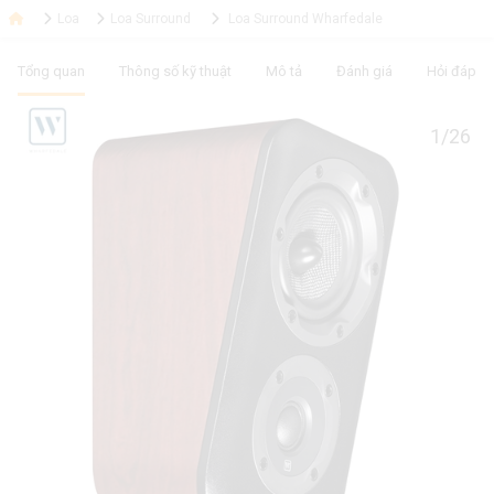
Loa
Loa Surround
Loa Surround Wharfedale
Tổng quan
Thông số kỹ thuật
Mô tả
Đánh giá
Hỏi đáp
1/26