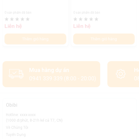
0 sản phẩm đã bán
0 sản phẩm đã bán
Liên hệ
Liên hệ
Thêm giỏ hàng
Thêm giỏ hàng
Mua hàng dự án
H
0941 339 339 (8:00 - 20:00)
08
Obibi
Hotline: xxxx-xxxx
(1000 đ/phút, 8-21h kể cả T7, CN)
Về Chúng Tôi
Tuyển Dụng