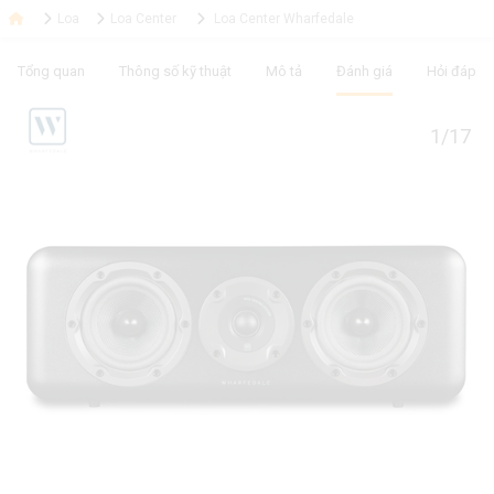
Loa
Loa Center
Loa Center Wharfedale
Tổng quan
Thông số kỹ thuật
Mô tả
Đánh giá
Hỏi đáp
1/17