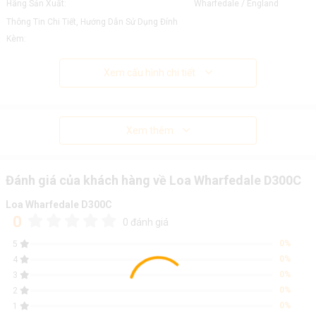
Hãng Sản Xuất:
Wharfedale / England
Thông Tin Chi Tiết, Hướng Dẫn Sử Dụng Đính
Kèm:
Xem cấu hình chi tiết
Xem thêm
Đánh giá của khách hàng về Loa Wharfedale D300C
Loa Wharfedale D300C
0
0 đánh giá
0%
5
0%
4
0%
3
0%
2
0%
1