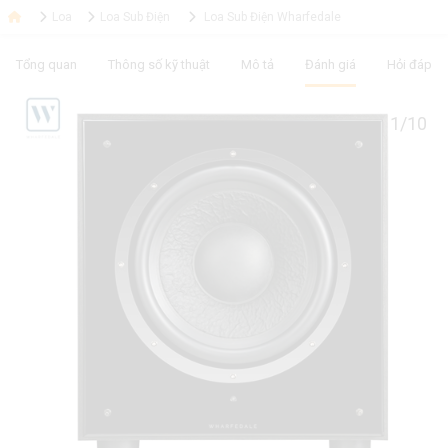
Loa
Loa Sub Điện
Loa Sub Điện Wharfedale
Tổng quan
Thông số kỹ thuật
Mô tả
Đánh giá
Hỏi đáp
1/10