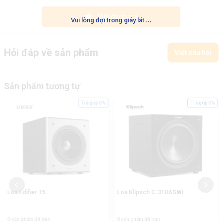
Viết đánh giá
.
.
.
Vui lòng đợi trong giây lát
Hỏi đáp về sản phẩm
Viết câu hỏi
Sản phẩm tương tự
Trả góp 0%
Trả góp 0%
Loa Edifier T5
Loa Klipsch C-310ASWI
0 sản phẩm đã bán
0 sản phẩm đã bán