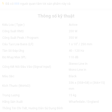
Đã có
888
người quan tâm tới sản phẩm này và
Thông số kỹ thuật
Kiểu Loa ( Type ):
Active
Công Suất RMS:
200 W
Công Suất Peak / Program:
350 W
Cấu Tạo Loa Bass (LF):
1 x 10" / 250 mm
Tần Số Đáp Ứng:
40 - 120 Hz
Độ Nhạy Max SPL:
110 dB
Stereo Line In
Cổng Kết Nối Đầu Vào (Signal Input):
Mono Line In
Màu Sắc:
Black
336 x (358+58) x (366+15)
Kích Thước (WxHxD):
mm
Trọng Lượng:
15 kg
Hãng Sản Xuất:
Wharfedale / England
Thông Tin Chi Tiết, Hướng Dẫn Sử Dụng Đính