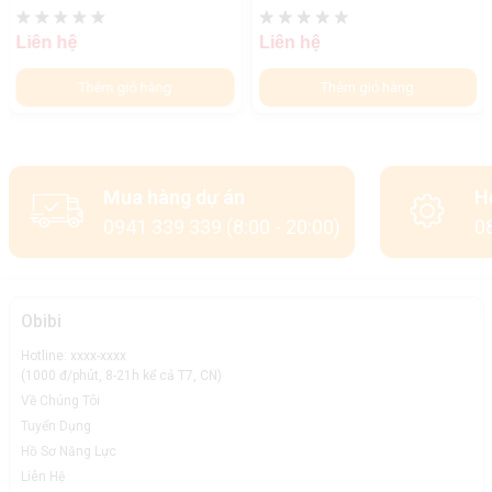
Liên hệ
Liên hệ
Thêm giỏ hàng
Thêm giỏ hàng
Mua hàng dự án
H
0941 339 339 (8:00 - 20:00)
08
Obibi
Hotline: xxxx-xxxx
(1000 đ/phút, 8-21h kể cả T7, CN)
Về Chúng Tôi
Tuyển Dụng
Hồ Sơ Năng Lực
Liên Hệ