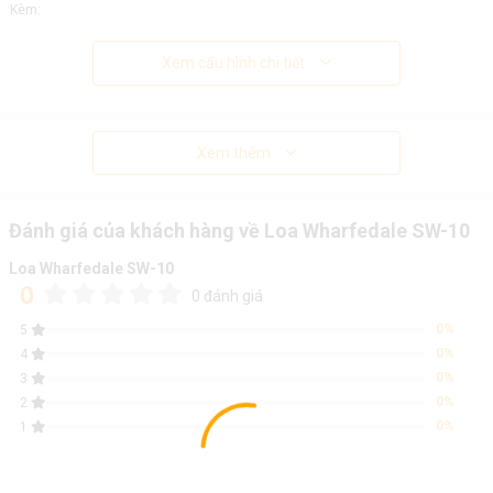
Kèm:
Xem cấu hình chi tiết
Xem thêm
Đánh giá của khách hàng về Loa Wharfedale SW-10
Loa Wharfedale SW-10
0
0 đánh giá
0%
5
0%
4
0%
3
0%
2
0%
1