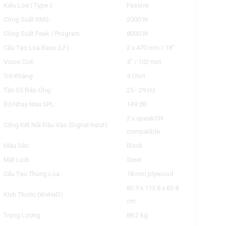
Kiểu Loa ( Type ):
Passive
Công Suất RMS:
2000 W
Công Suất Peak / Program:
8000 W
Cấu Tạo Loa Bass (LF):
2 x 470 mm / 18"
Voice Coil:
4" / 102 mm
Trở Kháng:
4 Ohm
Tần Số Đáp Ứng:
25 - 29 Hz
Độ Nhạy Max SPL:
149 dB
2 x speakON
Cổng Kết Nối Đầu Vào (Signal Input):
compatible
Màu Sắc:
Black
Mặt Lưới:
Steel
Cấu Tạo Thùng Loa:
18 mm plywood
82.9 x 113.8 x 63.8
Kích Thước (WxHxD):
cm
Trọng Lượng:
88.2 kg