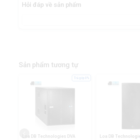
Hỏi đáp về sản phẩm
Sản phẩm tương tự
ả góp 0%
Trả góp 0%
S218
Loa DB Technologies DVA
Loa DB Technologi