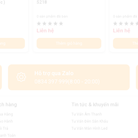
c )
S218
0 sản phẩm đã bán
0 sản phẩm đã
Liên hệ
Liên hệ
àng
Thêm giỏ hàng
Th
Hỗ trợ qua Zalo
0834 397 999(8:00 - 20:00)
ch hàng
Tin tức & khuyến mãi
ua Hàng
Tư Vấn Âm Thanh
ảo Hành
Tư Vấn Đèn Sân Khấu
i Trả
Tư Vấn Màn Hình Led
anh Toán