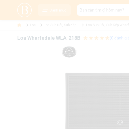
Danh mục
Loa
Loa Sub Đôi, Sub Kép
Loa Sub Đôi, Sub Kép Whar
Loa Wharfedale WLA-218B
(0 đánh gi