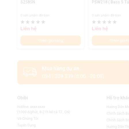
S2585N
PSW218 ( Bass 5 Tấ
0 sản phẩm đã bán
0 sản phẩm đã bán
Liên hệ
Liên hệ
Thêm giỏ hàng
Thêm giỏ h
Mua hàng dự án
0941 339 339 (8:00 - 20:00)
Obibi
Hỗ trợ khá
Hotline: xxxx-xxxx
Hướng Dẫn M
(1000 đ/phút, 8-21h kể cả T7, CN)
Chính Sách B
Về Chúng Tôi
Chính Sách Đổ
Tuyển Dụng
Hướng Dẫn Th