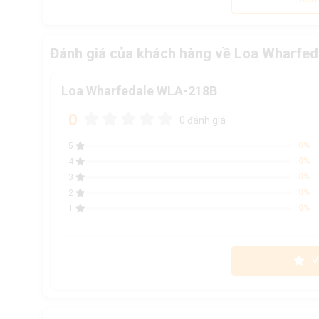
Đánh giá của khách hàng về Loa Wharfe
Loa Wharfedale WLA-218B
0
0 đánh giá
0%
5
0%
4
0%
3
0%
2
0%
1
V