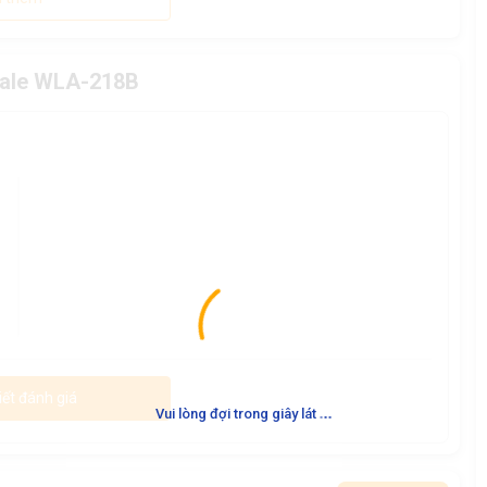
dale WLA-218B
iết đánh giá
.
.
.
Vui lòng đợi trong giây lát