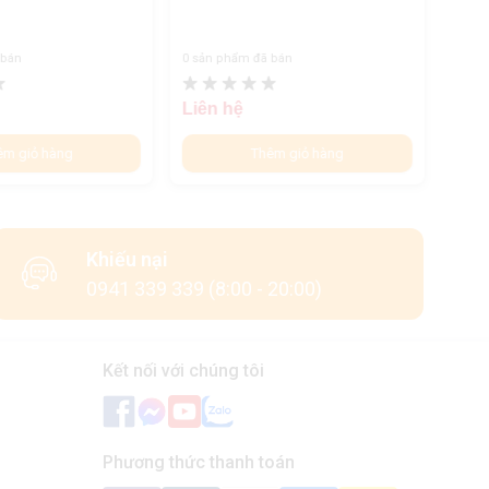
 bán
0 sản phẩm đã bán
0 sản
Liên hệ
Liên
êm giỏ hàng
Thêm giỏ hàng
Khiếu nại
0941 339 339 (8:00 - 20:00)
Kết nối với chúng tôi
Phương thức thanh toán