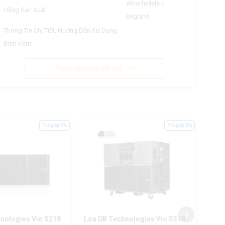
Wharfedale /
Hãng Sản Xuất:
England
Thông Tin Chi Tiết, Hướng Dẫn Sử Dụng
Đính Kèm:
Xem cấu hình chi tiết
Trả góp 0%
Trả góp 0%
nologies Vio S218
Loa DB Technologies Vio S318
Loa 