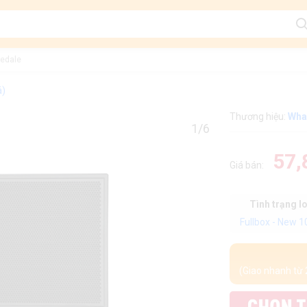
fedale
á)
Thương hiệu:
Wha
1/6
57,
Giá bán:
Tình trạng l
Fullbox - New 
(Giao nhanh từ 