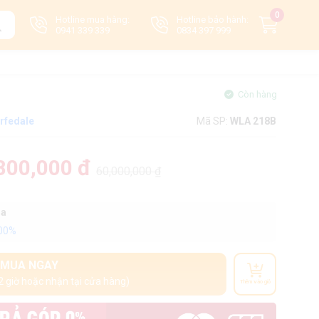
0
Hotline mua hàng:
Hotline bảo hành:
0941 339 339
0834 397 999
Còn hàng
rfedale
Mã SP:
WLA 218B
800,000 đ
60,000,000 ₫
oa
100%
MUA NGAY
2 giờ hoặc nhận tại cửa hàng)
Thêm vào giỏ