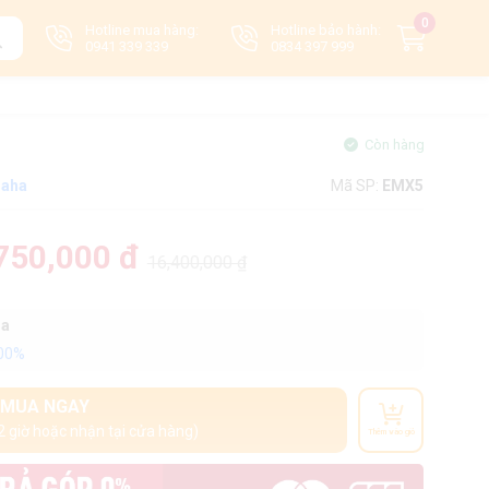
0
Hotline mua hàng:
Hotline bảo hành:
0941 339 339
0834 397 999
Còn hàng
aha
Mã SP:
EMX5
750,000 đ
16,400,000 ₫
oa
100%
MUA NGAY
2 giờ hoặc nhận tại cửa hàng)
Thêm vào giỏ