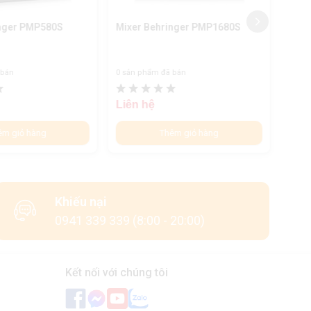
inger PMP580S
Mixer Behringer PMP1680S
Mixe
 bán
0 sản phẩm đã bán
0 sản
Liên hệ
Liên
êm giỏ hàng
Thêm giỏ hàng
Khiếu nại
0941 339 339 (8:00 - 20:00)
Kết nối với chúng tôi