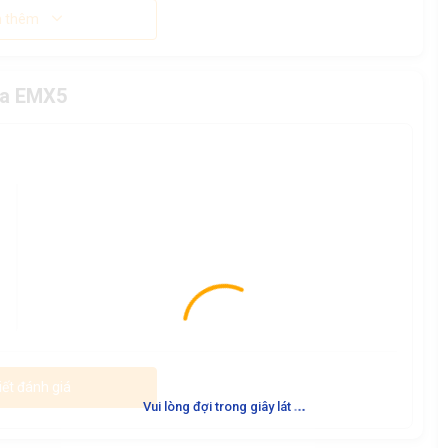
 thêm
ha EMX5
iết đánh giá
.
.
.
Vui lòng đợi trong giây lát