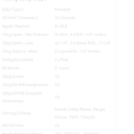
Kiểu ( Type ):
Powered
Số Kênh ( Channels ):
12 channels
Nguồn Phantom:
8 x XLR
Cổng Inputs - Mic Preamps:
4 x XLR , 4 x XLR - 1/4" combo
Cổng Inputs - Line:
4 x 1/4" , 2 x stereo RCA , 1 x 1/8"
Cổng Outputs - Main:
2 x speakON - 1/4" combo
Đường Aux Sends:
2 x Post
EQ Bands:
3 - band
Cổng Inserts:
Có
Cổng Kết Nối Headphones:
Có
Cổng Kết Nối Computer
Có
Connectivity:
Reverb, Delay, Phaser, flanger,
Tích Hợp Effects:
Chorus , Pitch , Tremolo
Kết Nối Khác:
Có
Nguồn Điện Hoạt Động:
100 - 240 V AC , 50/60 Hz