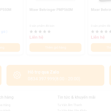
PMP550M
Mixer Behringer PMP560M
Mixer Behr
0 sản phẩm đã bán
0 sản phẩm đã
 giá
)
Liên hệ
Liên hệ
àng
Thêm giỏ hàng
Th
Hỗ trợ qua Zalo
0834 397 999(8:00 - 20:00)
ch hàng
Tin tức & khuyến mãi
ua Hàng
Tư Vấn Âm Thanh
ảo Hành
Tư Vấn Đèn Sân Khấu