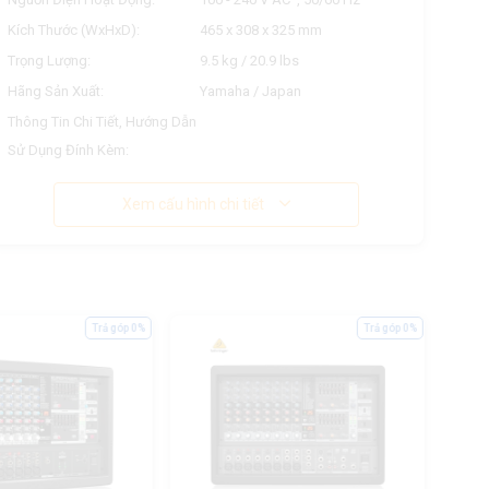
Kích Thước (WxHxD):
465 x 308 x 325 mm
Trọng Lượng:
9.5 kg / 20.9 lbs
Hãng Sản Xuất:
Yamaha / Japan
Thông Tin Chi Tiết, Hướng Dẫn
Sử Dụng Đính Kèm:
Xem cấu hình chi tiết
Trả góp 0%
Trả góp 0%