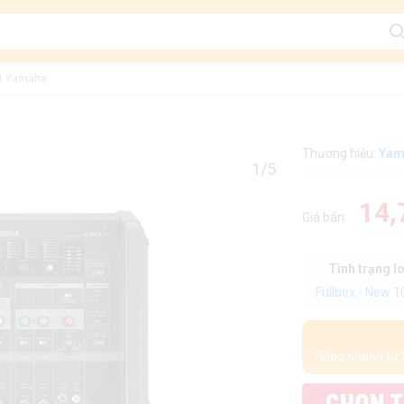
ất Yamaha
Thương hiệu:
Yam
1/5
14,
Giá bán:
Tình trạng l
Fullbox - New 
(Giao nhanh từ 