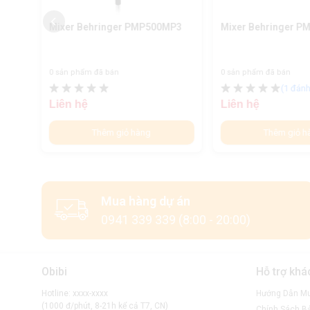
Mixer Behringer PMP500MP3
Mixer Behringer 
0 sản phẩm đã bán
0 sản phẩm đã bán
(1
đánh
Liên hệ
Liên hệ
Thêm giỏ hàng
Thêm giỏ h
Mua hàng dự án
0941 339 339 (8:00 - 20:00)
Obibi
Hỗ trợ khá
Hotline: xxxx-xxxx
Hướng Dẫn M
(1000 đ/phút, 8-21h kể cả T7, CN)
Chính Sách B