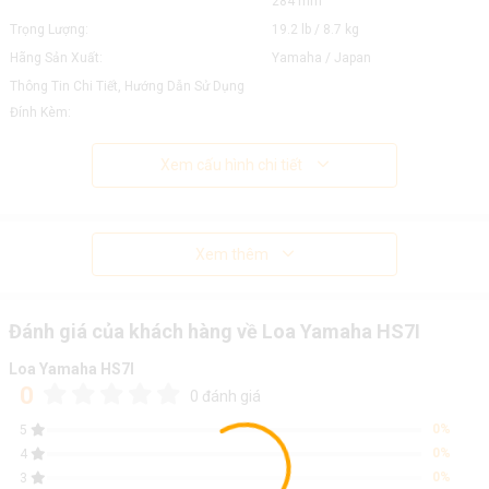
284 mm
Trọng Lượng:
19.2 lb / 8.7 kg
Hãng Sản Xuất:
Yamaha / Japan
Thông Tin Chi Tiết, Hướng Dẫn Sử Dụng
Đính Kèm:
Xem cấu hình chi tiết
Xem thêm
Đánh giá của khách hàng về Loa Yamaha HS7I
Loa Yamaha HS7I
0
0 đánh giá
0%
5
0%
4
0%
3