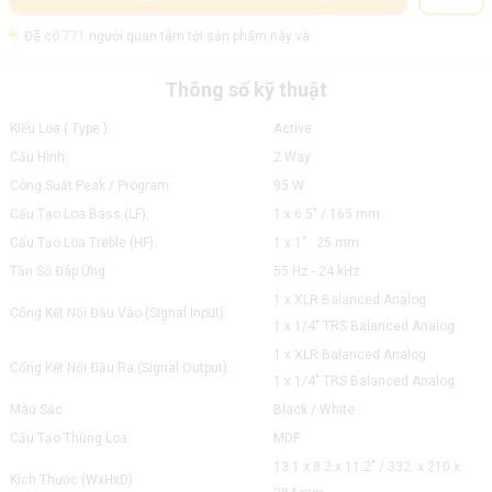
Đã có
771
người quan tâm tới sản phẩm này và
Thông số kỹ thuật
Kiểu Loa ( Type ):
Active
Cấu Hình:
2 Way
Công Suất Peak / Program:
95 W
Cấu Tạo Loa Bass (LF):
1 x 6.5" / 165 mm
Cấu Tạo Loa Treble (HF):
1 x 1" . 25 mm
Tần Số Đáp Ứng:
55 Hz - 24 kHz
1 x XLR Balanced Analog
Cổng Kết Nối Đầu Vào (Signal Input):
​1 x 1/4" TRS Balanced Analog
1 x XLR Balanced Analog
Cổng Kết Nối Đầu Ra (Signal Output):
​1 x 1/4" TRS Balanced Analog
Màu Sắc:
Black / White
Cấu Tạo Thùng Loa:
MDF
13.1 x 8.2 x 11.2" / 332 x 210 x
Kích Thước (WxHxD):