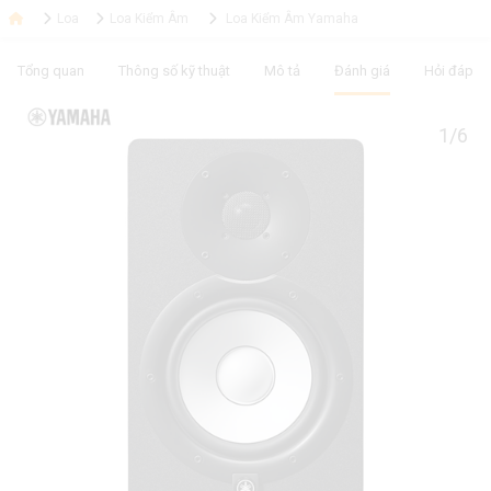
Loa
Loa Kiểm Âm
Loa Kiểm Âm Yamaha
Tổng quan
Thông số kỹ thuật
Mô tả
Đánh giá
Hỏi đáp
1/6