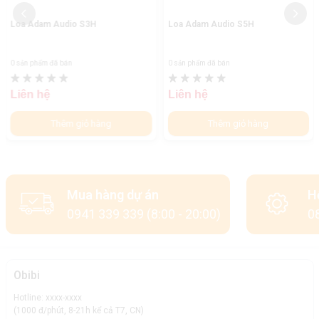
Loa Adam Audio S3H
Loa Adam Audio S5H
0 sản phẩm đã bán
0 sản phẩm đã bán
Liên hệ
Liên hệ
Thêm giỏ hàng
Thêm giỏ hàng
Mua hàng dự án
H
0941 339 339 (8:00 - 20:00)
08
Obibi
Hotline: xxxx-xxxx
(1000 đ/phút, 8-21h kể cả T7, CN)