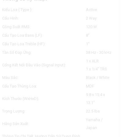
Kiểu Loa ( Type ):
Active
Cấu Hình:
2 Way
Công Suất RMS:
120 W
Cấu Tạo Loa Bass (LF):
8"
Cấu Tạo Loa Treble (HF):
1"
Tần Số Đáp Ứng:
38 Hz - 30 kHz
1 x XLR
Cổng Kết Nối Đầu Vào (Signal Input):
1 x 1/4" TRS
Màu Sắc:
Black / White
Cấu Tạo Thùng Loa:
MDF
9.8 x 15.4 x
Kích Thước (WxHxD):
13.1"
Trọng Lượng:
22.5 lbs
Yamaha /
Hãng Sản Xuất:
Japan
Thông Tin Chi Tiết, Hướng Dẫn Sử Dụng Đính