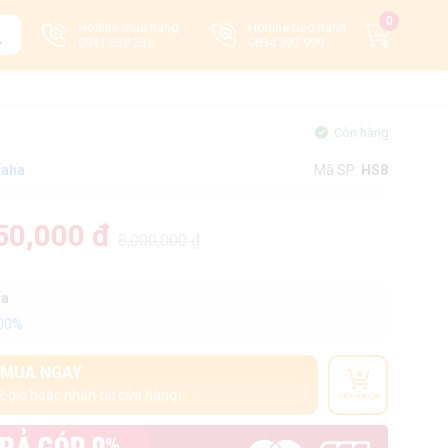
0
Hotline mua hàng:
Hotline bảo hành:
0941 339 339
0834 397 999
Còn hàng
aha
Mã SP:
HS8
50,000 đ
8,000,000 ₫
oa
100%
MUA NGAY
2 giờ hoặc nhận tại cửa hàng)
Thêm vào giỏ