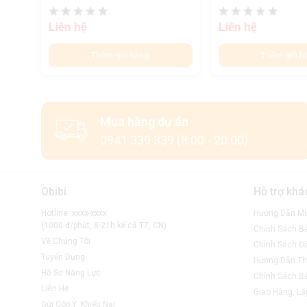
Liên hệ
Liên hệ
Thêm giỏ hàng
Thêm giỏ h
Mua hàng dự án
0941 339 339 (8:00 - 20:00)
Obibi
Hỗ trợ khá
Hotline: xxxx-xxxx
Hướng Dẫn M
(1000 đ/phút, 8-21h kể cả T7, CN)
Chính Sách B
Về Chúng Tôi
Chính Sách Đổ
Tuyển Dụng
Hướng Dẫn Th
Hồ Sơ Năng Lực
Chính Sách B
Liên Hệ
Giao Hàng, Lắ
Gửi Góp Ý, Khiếu Nại