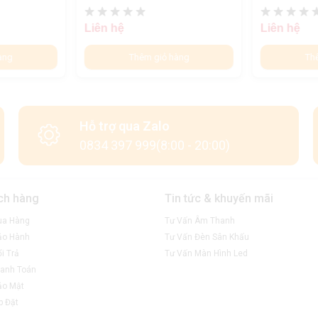
Liên hệ
Liên hệ
àng
Thêm giỏ hàng
Th
Hỗ trợ qua Zalo
0834 397 999(8:00 - 20:00)
ch hàng
Tin tức & khuyến mãi
ua Hàng
Tư Vấn Âm Thanh
ảo Hành
Tư Vấn Đèn Sân Khấu
i Trả
Tư Vấn Màn Hình Led
anh Toán
ảo Mật
p Đặt