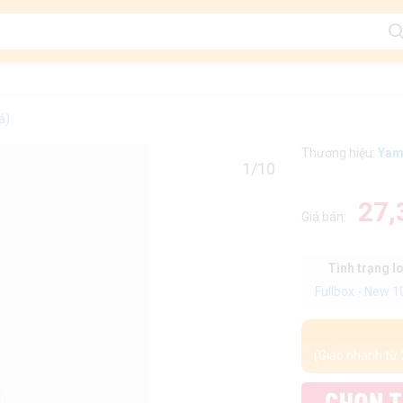
á)
Thương hiệu:
Yam
1/10
27,
Giá bán:
Tình trạng l
Fullbox - New 
(Giao nhanh từ 