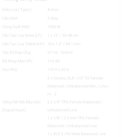
Kiểu Loa ( Type ):
Active
Cấu Hình:
2 Way
Công Suất RMS:
1000 W
Cấu Tạo Loa Bass (LF):
1 x 12" / 30.48 cm
Cấu Tạo Loa Treble (HF):
10 x 1.5" / 38.1 mm
Tần Số Đáp Ứng:
37 Hz - 20 kHz
Độ Nhạy Max SPL:
119 dB
Góc Phủ:
170 H x 30 V
3 x Combo XLR -1/4" TS Female
Balanced / Unbalanced Mic / Line /
Hi - Z
Cổng Kết Nối Đầu Vào
2 x 1/4" TRS Female Balanced /
(Signal Input):
Unbalanced Line
1 x 1/8" / 3.5 mm TRS Female
Balanced / Unbalanced Line
1 x XLR 3 -Pin Male Balanced Line