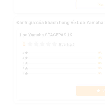
Xem
Đánh giá của khách hàng về Loa Yamah
Loa Yamaha STAGEPAS 1K
0
0 đánh giá
0%
5
0%
4
0%
3
0%
2
0%
1
V