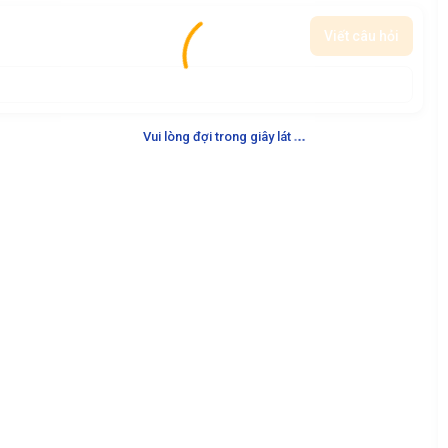
Viết câu hỏi
.
.
.
Vui lòng đợi trong giây lát