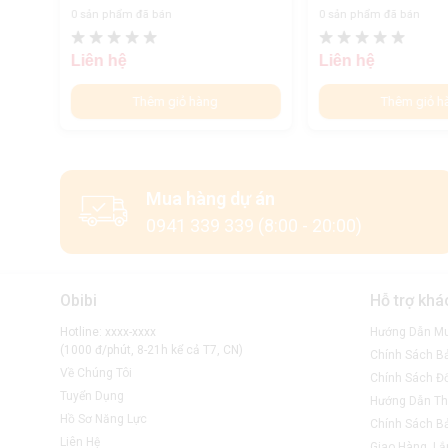
0 sản phẩm đã bán
0 sản phẩm đã bán
Liên hệ
Liên hệ
Thêm giỏ hàng
Thêm giỏ h
Mua hàng dự án
0941 339 339 (8:00 - 20:00)
Obibi
Hỗ trợ khá
Hotline: xxxx-xxxx
Hướng Dẫn M
(1000 đ/phút, 8-21h kể cả T7, CN)
Chính Sách B
Về Chúng Tôi
Chính Sách Đổ
Tuyển Dụng
Hướng Dẫn Th
Hồ Sơ Năng Lực
Chính Sách B
Liên Hệ
Giao Hàng, Lắ