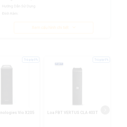
Hướng Dẫn Sử Dụng
Đính Kèm:
Xem cấu hình chi tiết
Trả góp 0%
Trả góp 0%
nologies Vio X205
Loa FBT VERTUS CLA 403T
Loa 