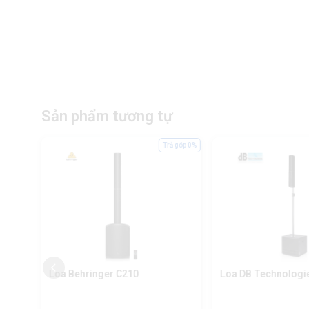
Sản phẩm tương tự
ả góp 0%
Trả góp 0%
Loa Behringer C210
Loa DB Technologi