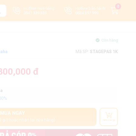
0
Hotline mua hàng:
Hotline bảo hành:
0941 339 339
0834 397 999
Còn hàng
aha
Mã SP:
STAGEPAS 1K
300,000 đ
oa
100%
MUA NGAY
2 giờ hoặc nhận tại cửa hàng)
Thêm vào giỏ