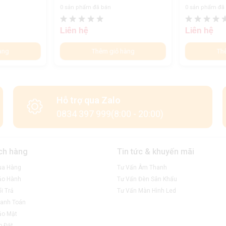
0 sản phẩm đã bán
0 sản phẩm đã
Liên hệ
Liên hệ
àng
Thêm giỏ hàng
Th
Hỗ trợ qua Zalo
0834 397 999(8:00 - 20:00)
ch hàng
Tin tức & khuyến mãi
ua Hàng
Tư Vấn Âm Thanh
ảo Hành
Tư Vấn Đèn Sân Khấu
i Trả
Tư Vấn Màn Hình Led
anh Toán
ảo Mật
p Đặt