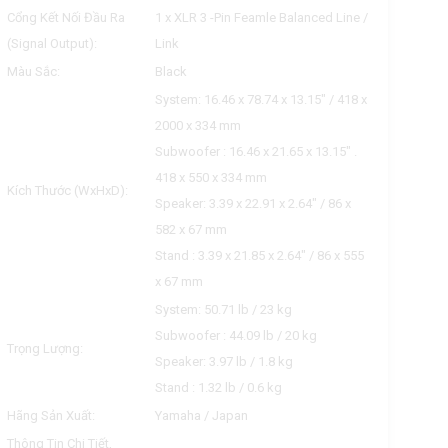
Cổng Kết Nối Đầu Ra
1 x XLR 3 -Pin Feamle Balanced Line /
(Signal Output):
Link
Màu Sắc:
Black
System: 16.46 x 78.74 x 13.15" / 418 x
2000 x 334 mm
Subwoofer : 16.46 x 21.65 x 13.15" .
418 x 550 x 334 mm
Kích Thước (WxHxD):
Speaker: 3.39 x 22.91 x 2.64" / 86 x
582 x 67 mm
Stand : 3.39 x 21.85 x 2.64" / 86 x 555
x 67 mm
System: 50.71 lb / 23 kg
Subwoofer : 44.09 lb / 20 kg
Trọng Lượng:
Speaker: 3.97 lb / 1.8 kg
​Stand : 1.32 lb / 0.6 kg
Hãng Sản Xuất:
Yamaha / Japan
Thông Tin Chi Tiết,