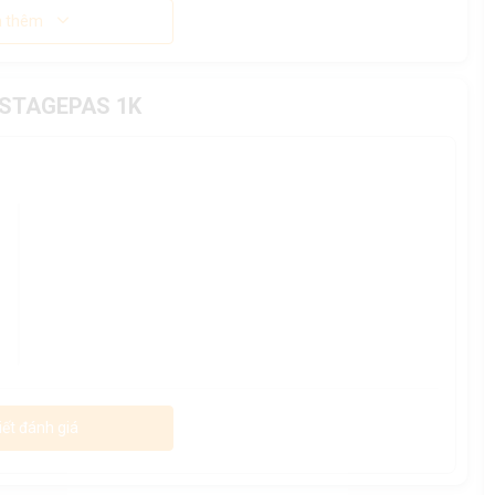
 thêm
a STAGEPAS 1K
iết đánh giá