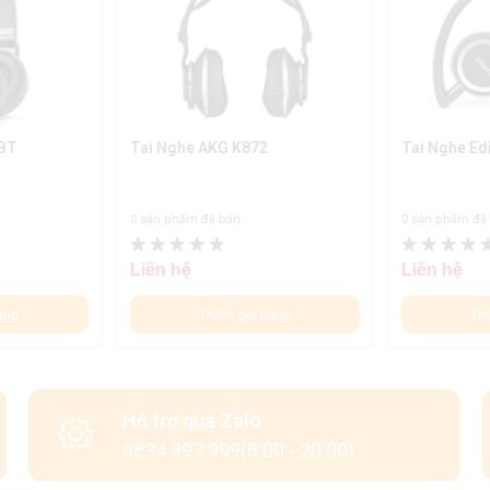
5BT
Tai Nghe AKG K872
Tai Nghe Ed
0 sản phẩm đã bán
0 sản phẩm đã
Liên hệ
Liên hệ
àng
Thêm giỏ hàng
Th
Hỗ trợ qua Zalo
0834 397 999(8:00 - 20:00)
ời dùng dễ dàng cho vào balo, vali, túi xách