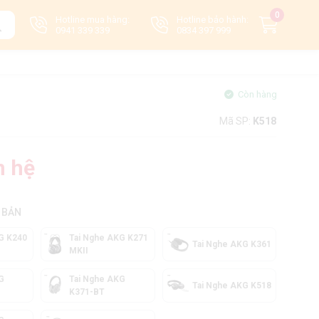
0
Hotline mua hàng:
Hotline bảo hành:
0941 339 339
0834 397 999
Còn hàng
Mã SP:
K518
n hệ
 BẢN
G K240
Tai Nghe AKG K271
Tai Nghe AKG K361
MKII
G
Tai Nghe AKG
Tai Nghe AKG K518
K371-BT