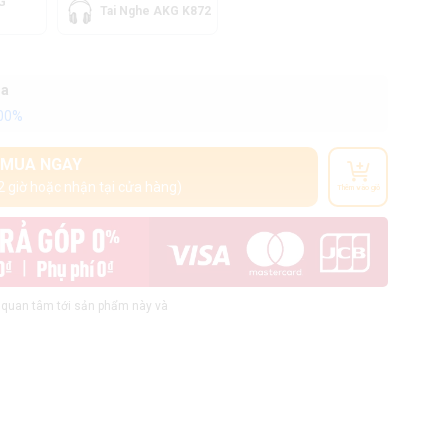
G
Tai Nghe AKG K872
oa
100%
MUA NGAY
2 giờ hoặc nhận tại cửa hàng)
Thêm vào giỏ
quan tâm tới sản phẩm này và