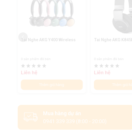
less
Tai Nghe AKG Y400 Wireless
Tai Nghe AKG K84
0 sản phẩm đã bán
0 sản phẩm đã bán
Liên hệ
Liên hệ
Thêm giỏ hàng
Thêm giỏ h
Mua hàng dự án
0941 339 339 (8:00 - 20:00)
K518 có khả năng gấp khúc 3D, giúp ngư