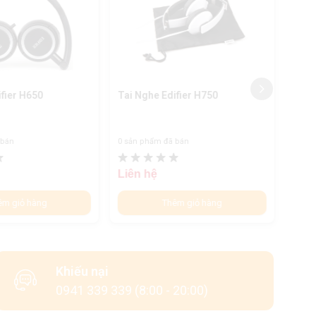
ifier H650
Tai Nghe Edifier H750
Tai 
 bán
0 sản phẩm đã bán
0 sản
Liên hệ
Liên
êm giỏ hàng
Thêm giỏ hàng
Khiếu nại
0941 339 339 (8:00 - 20:00)