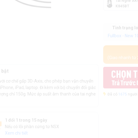
Tai Nghe AK
K845BT
Tình trạng l
Fullbox - New 
(Giao nhanh từ 
 bật
n với cơ chế gấp 3D-Axis, cho phép bạn vận chuyển
iPhone, iPad, laptop. Đi kèm với bộ chuyển đổi giắc
lượng chỉ 150g. Mức áp suất âm thanh của tai nghe
Đã có
1675
người 
1 đổi 1 trong 15 ngày
Nếu có lỗi phần cứng từ NSX
Xem chi tiết