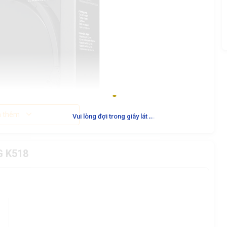
.
.
.
 thêm
Vui lòng đợi trong giây lát
G K518