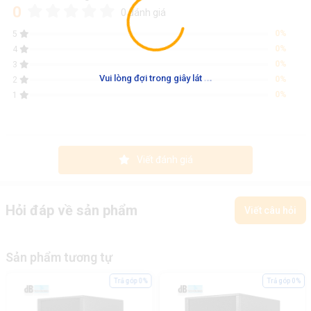
0
0 đánh giá
0%
5
0%
4
0%
3
.
.
.
Vui lòng đợi trong giây lát
0%
2
0%
1
Viết đánh giá
Hỏi đáp về sản phẩm
Viết câu hỏi
Sản phẩm tương tự
Trả góp 0%
Trả góp 0%