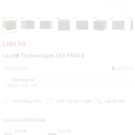
Liên hệ
Loa DB Technologies LVX PSW18
5
(0 đánh giá)
Còn hàng
Tình trạng loa
Fullbox - New 100%
Chính hãng 100%
1 đổi 1 trong 15 ngày
Lắp đặt miễn phí
LỰA CHỌN PHIÊN BẢN
Loa DB
Loa DB