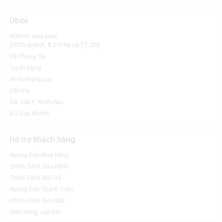
Obibi
Hotline: xxxx-xxxx
(1000 đ/phút, 8-21h kể cả T7, CN)
Về Chúng Tôi
Tuyển Dụng
Hồ Sơ Năng Lực
Liên Hệ
Gửi Góp Ý, Khiếu Nại
Bùi Duy Khánh
Hỗ trợ khách hàng
Hướng Dẫn Mua Hàng
Chính Sách Bảo Hành
Chính Sách Đổi Trả
Hướng Dẫn Thanh Toán
Chính Sách Bảo Mật
Giao Hàng, Lắp Đặt