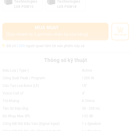
Technologies
Technologies
LVX PSW15
LVX PSW18
MUA NGAY
(Giao nhanh từ 2 giờ hoặc nhận tại cửa hàng)
Thêm vào giỏ
Đã có
1209
người quan tâm tới sản phẩm này và
Thông số kỹ thuật
Kiểu Loa ( Type ):
Active
Công Suất Peak / Program:
1200 W
Cấu Tạo Loa Bass (LF):
18"
Voice Coil LF:
4"
Trở Kháng:
8 Ohms
Tần Số Đáp Ứng:
30 - 250 Hz
Độ Nhạy Max SPL:
132 dB
Cổng Kết Nối Đầu Vào (Signal Input):
1 x Speakon