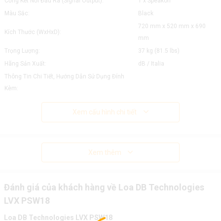
Cổng Kết Nối Đầu Ra (Signal Output):
1 x Speakon
Màu Sắc:
Black
720 mm x 520 mm x 690
Kích Thước (WxHxD):
mm
Trọng Lượng:
37 kg (81.5 lbs)
Hãng Sản Xuất:
dB / Italia
Thông Tin Chi Tiết, Hướng Dẫn Sử Dụng Đính
Kèm:
Xem cấu hình chi tiết
Xem thêm
Đánh giá của khách hàng về Loa DB Technologies
LVX PSW18
Loa DB Technologies LVX PSW18