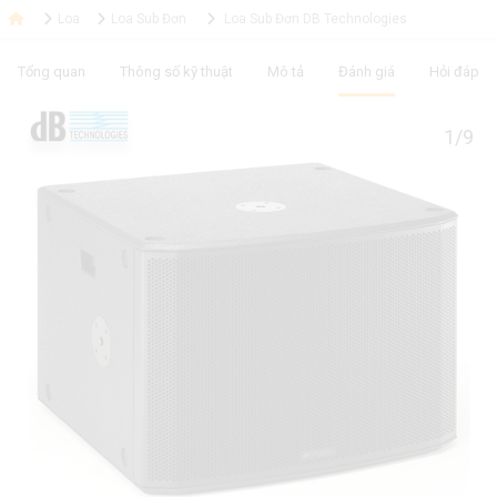
Loa
Loa Sub Đơn
Loa Sub Đơn DB Technologies
Tổng quan
Thông số kỹ thuật
Mô tả
Đánh giá
Hỏi đáp
1/9