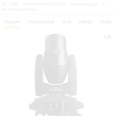
Đèn
ĐÈN SÂN KHẤU & BIỂU DIỄN
Đèn Moving Head
Đèn Moving Head E-lites
Tổng quan
Thông số kỹ thuật
Mô tả
Đánh giá
Hỏi đáp
1/5