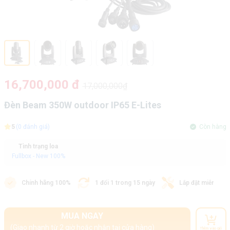
16,700,000 đ
17,000,000₫
Đèn Beam 350W outdoor IP65 E-Lites
5
(0 đánh giá)
Còn hàng
Tình trạng loa
Fullbox - New 100%
Chính hãng 100%
1 đổi 1 trong 15 ngày
Lắp đặt miễn phí
MUA NGAY
(Giao nhanh từ 2 giờ hoặc nhận tại cửa hàng)
Thêm vào giỏ