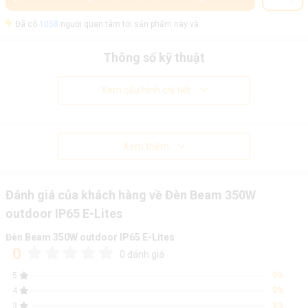
Đã có
1058
người quan tâm tới sản phẩm này và
Thông số kỹ thuật
Xem cấu hình chi tiết
Xem thêm
Đánh giá của khách hàng về Đèn Beam 350W
outdoor IP65 E-Lites
Đèn Beam 350W outdoor IP65 E-Lites
0
0 đánh giá
0%
5
0%
4
0%
3