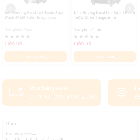
Đèn Moving Head Led Beam Spot
Đèn Moving Head Led Smart Beam
Wash 800W Color Imagination
100W Color Imagination
0 sản phẩm đã bán
0 sản phẩm đã bán
Liên hệ
Liên hệ
Thêm giỏ hàng
Thêm giỏ hàng
Mua hàng dự án
H
0941 339 339 (8:00 - 20:00)
08
Obibi
Hotline: xxxx-xxxx
(1000 đ/phút, 8-21h kể cả T7, CN)