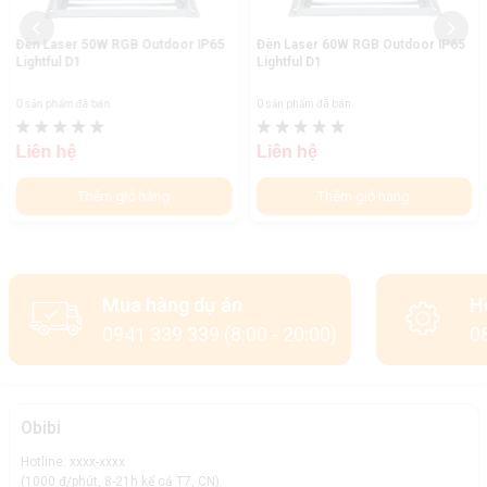
Đèn Laser 50W RGB Outdoor IP65
Đèn Laser 60W RGB Outdoor IP65
Lightful D1
Lightful D1
0 sản phẩm đã bán
0 sản phẩm đã bán
Liên hệ
Liên hệ
Thêm giỏ hàng
Thêm giỏ hàng
Mua hàng dự án
H
0941 339 339 (8:00 - 20:00)
08
Obibi
Hotline: xxxx-xxxx
(1000 đ/phút, 8-21h kể cả T7, CN)