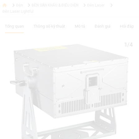
Đèn
ĐÈN SÂN KHẤU & BIỂU DIỄN
Đèn Laser
Đèn Laser Lightful
Tổng quan
Thông số kỹ thuật
Mô tả
Đánh giá
Hỏi đáp
1/4