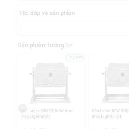
Hỏi đáp về sản phẩm
Sản phẩm tương tự
ả góp 0%
Trả góp 0%
oor
Đèn Laser 50W RGB Outdoor
Đèn Laser 60W RGB
IP65 Lightful D1
IP65 Lightful D1