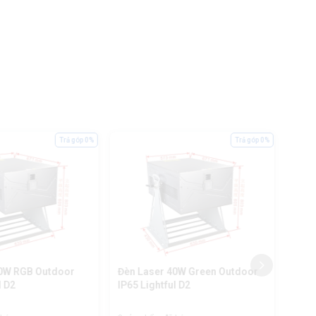
Trả góp 0%
Trả góp 0%
80W RGB Outdoor
Đèn Laser 40W Green Outdoor
Đèn 
l D2
IP65 Lightful D2
RGB 