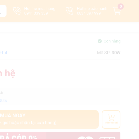
0
Hotline mua hàng:
Hotline bảo hành:
0941 339 339
0834 397 999
Còn hàng
tful
Mã SP:
30W
n hệ
oa
100%
MUA NGAY
2 giờ hoặc nhận tại cửa hàng)
Thêm vào giỏ