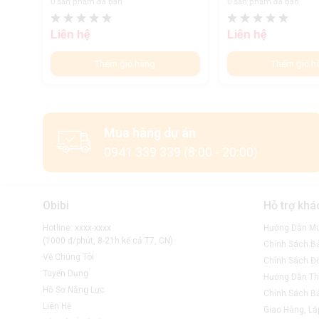
0 sản phẩm đã bán
0 sản phẩm đã bán
Liên hệ
Liên hệ
Thêm giỏ hàng
Thêm giỏ h
Mua hàng dự án
0941 339 339 (8:00 - 20:00)
Obibi
Hỗ trợ khá
Hotline: xxxx-xxxx
Hướng Dẫn M
(1000 đ/phút, 8-21h kể cả T7, CN)
Chính Sách B
Về Chúng Tôi
Chính Sách Đổ
Tuyển Dụng
Hướng Dẫn Th
Hồ Sơ Năng Lực
Chính Sách B
Liên Hệ
Giao Hàng, Lắ