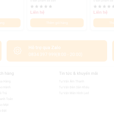
0 sản phẩm đã bán
0 sản phẩm đã
Liên hệ
Liên hệ
àng
Thêm giỏ hàng
Th
Hỗ trợ qua Zalo
0834 397 999(8:00 - 20:00)
ch hàng
Tin tức & khuyến mãi
ua Hàng
Tư Vấn Âm Thanh
ảo Hành
Tư Vấn Đèn Sân Khấu
i Trả
Tư Vấn Màn Hình Led
anh Toán
ảo Mật
p Đặt