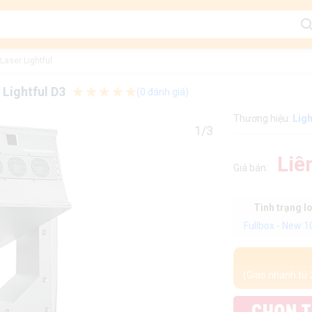
Laser Lightful
Lightful D3
(0 đánh giá)
Thương hiệu:
Ligh
1/3
Liê
Giá bán:
Tình trạng l
Fullbox - New 
(Giao nhanh từ 