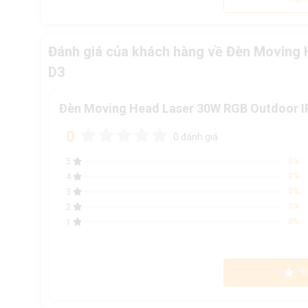
Đánh giá của khách hàng về Đèn Moving 
D3
Đèn Moving Head Laser 30W RGB Outdoor IP
0
0 đánh giá
0%
5
0%
4
0%
3
0%
2
0%
1
V