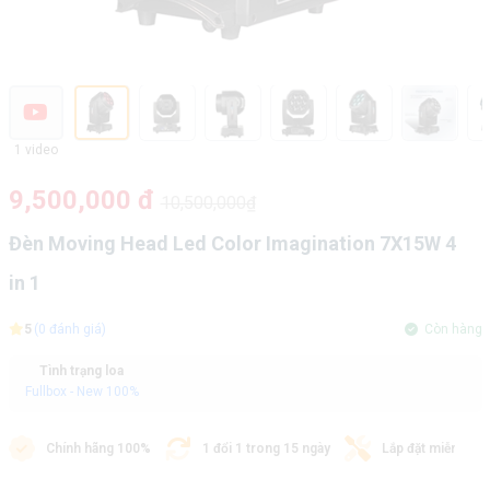
1 video
9,500,000 đ
10,500,000₫
Đèn Moving Head Led Color Imagination 7X15W 4
in 1
5
(0 đánh giá)
Còn hàng
Tình trạng loa
Fullbox - New 100%
Chính hãng 100%
1 đổi 1 trong 15 ngày
Lắp đặt miễn phí