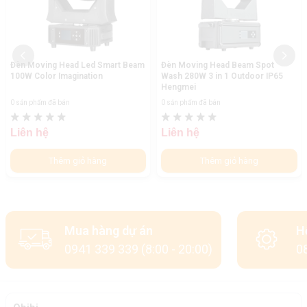
Đèn Moving Head Led Smart Beam
Đèn Moving Head Beam Spot
100W Color Imagination
Wash 280W 3 in 1 Outdoor IP65
Hengmei
0 sản phẩm đã bán
0 sản phẩm đã bán
Liên hệ
Liên hệ
Thêm giỏ hàng
Thêm giỏ hàng
Mua hàng dự án
H
0941 339 339 (8:00 - 20:00)
08