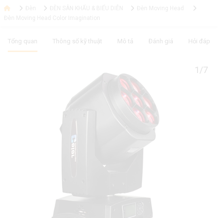
Đèn
ĐÈN SÂN KHẤU & BIỂU DIỄN
Đèn Moving Head
Đèn Moving Head Color Imagination
Tổng quan
Thông số kỹ thuật
Mô tả
Đánh giá
Hỏi đáp
1/7