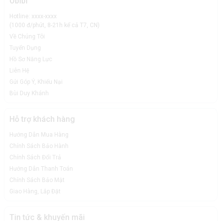
Obibi
Hotline: xxxx-xxxx
(1000 đ/phút, 8-21h kể cả T7, CN)
Về Chúng Tôi
Tuyển Dụng
Hồ Sơ Năng Lực
Liên Hệ
Gửi Góp Ý, Khiếu Nại
Bùi Duy Khánh
Hỗ trợ khách hàng
Hướng Dẫn Mua Hàng
Chính Sách Bảo Hành
Chính Sách Đổi Trả
Hướng Dẫn Thanh Toán
Chính Sách Bảo Mật
Giao Hàng, Lắp Đặt
Tin tức & khuyến mãi