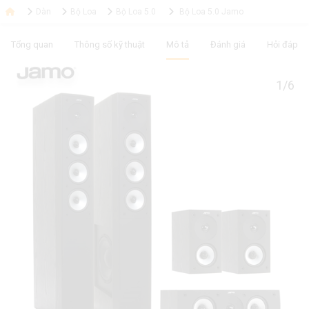
Dàn
Bộ Loa
Bộ Loa 5.0
Bộ Loa 5.0 Jamo
Tổng quan
Thông số kỹ thuật
Mô tả
Đánh giá
Hỏi đáp
1/6