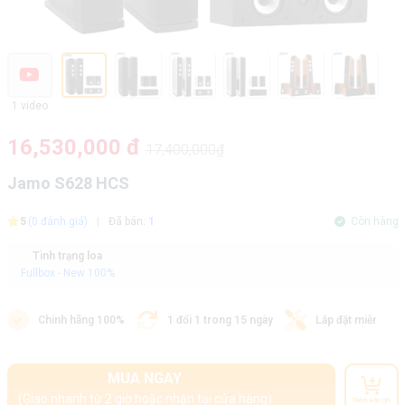
1 video
16,530,000 đ
17,400,000₫
Jamo S628 HCS
5
(0 đánh giá)
|
Đã bán:
1
Còn hàng
Tình trạng loa
Fullbox - New 100%
Chính hãng 100%
1 đổi 1 trong 15 ngày
Lắp đặt miễn phí
MUA NGAY
(Giao nhanh từ 2 giờ hoặc nhận tại cửa hàng)
Thêm vào giỏ