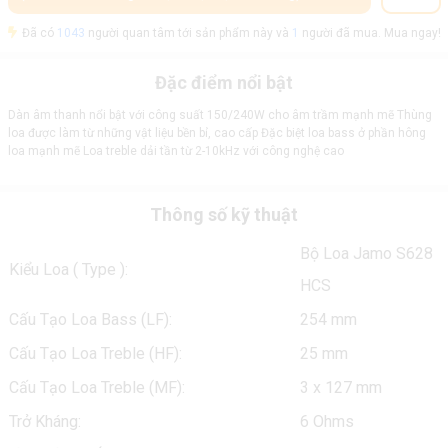
Đã có
1043
người quan tâm tới sản phẩm này và
1
người đã mua. Mua ngay!
Đặc điểm nổi bật
Dàn âm thanh nổi bật với công suất 150/240W cho âm trầm mạnh mẽ Thùng
loa được làm từ những vật liệu bền bỉ, cao cấp Đặc biệt loa bass ở phần hông
loa mạnh mẽ Loa treble dải tần từ 2-10kHz với công nghệ cao
Thông số kỹ thuật
Bộ Loa Jamo S628
Kiểu Loa ( Type ):
HCS
Cấu Tạo Loa Bass (LF):
254 mm
Cấu Tạo Loa Treble (HF):
25 mm
Cấu Tạo Loa Treble (MF):
3 x 127 mm
Trở Kháng:
6 Ohms